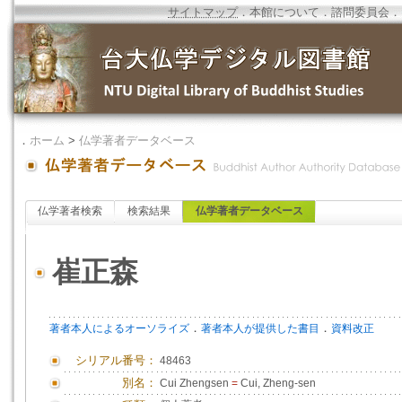
サイトマップ
．
本館について
．
諮問委員会
．
．
ホーム
>
仏学著者データベース
仏学著者検索
検索結果
仏学著者データベース
崔正森
．
．
著者本人によるオーソライズ
著者本人が提供した書目
資料改正
シリアル番号：
48463
別名：
Cui Zhengsen
=
Cui, Zheng-sen