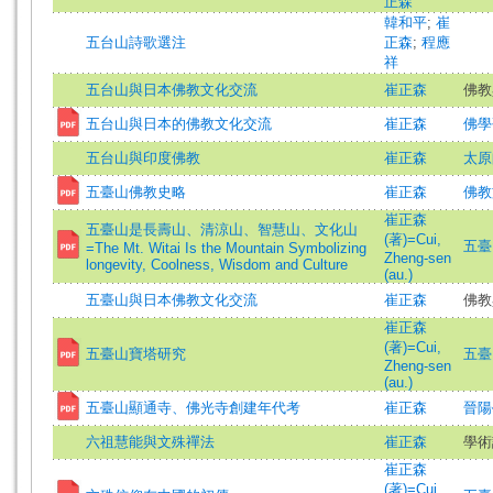
正森
韓和平
;
崔
五台山詩歌選注
正森
;
程應
祥
五台山與日本佛教文化交流
崔正森
佛教
五台山與日本的佛教文化交流
崔正森
佛學研究
五台山與印度佛教
崔正森
太原師
五臺山佛教史略
崔正森
佛教文
崔正森
五臺山是長壽山、清涼山、智慧山、文化山
(著)=Cui,
五臺山
=The Mt. Witai Is the Mountain Symbolizing
Zheng-sen
longevity, Coolness, Wisdom and Culture
(au.)
五臺山與日本佛教文化交流
崔正森
佛教
崔正森
(著)=Cui,
五臺山寶塔研究
五臺山
Zheng-sen
(au.)
五臺山顯通寺、佛光寺創建年代考
崔正森
晉陽學
六祖慧能與文殊禪法
崔正森
學術
崔正森
(著)=Cui,