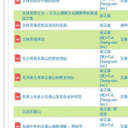
文殊信仰在中國的初傳
五臺山
Zheng-sen
(au.)
文殊智慧之光 -- 五台山佛教文化國際學術會議
崔正森
論文集
文殊菩薩思想及其現代意義
崔正森
佛學研究
崔正森
(著)=Cui,
文殊菩薩禪法
五臺山
Zheng-sen
(au.)
崔正森
(著)=Cui,
毛主席與五臺山的歷史情結
五臺山
Zheng-sen
(au.)
崔正森
(著)=Cui,
毛澤東主席與五臺山的歷史情結
五臺山
Zheng-sen
(au.)
崔正森
(著)=Cui,
世界上有多少五臺山及其命名的寺院
五臺山
Zheng-sen
(au.)
崔正森
;
周
正說五臺山
祝英
崔正森
(著)=Cui,
名揚中外的五臺山佛教僧醫 -- 釋妙空
五臺山