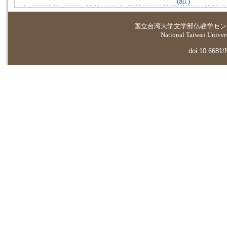
(au.)
国立台湾大学
文学部仏教学セン
National Taiwan Universi
doi:10.6681