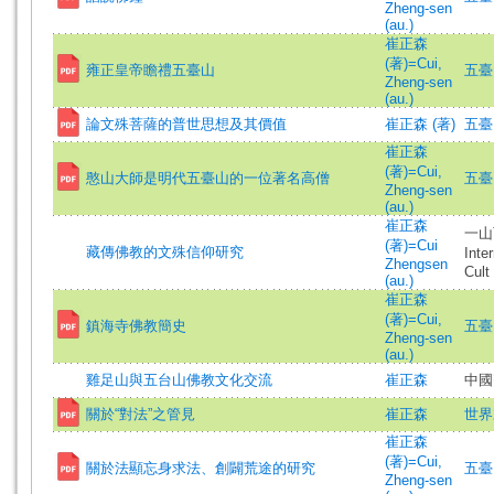
Zheng-sen
(au.)
崔正森
(著)=Cui,
雍正皇帝瞻禮五臺山
五臺山
Zheng-sen
(au.)
論文殊菩薩的普世思想及其價值
崔正森 (著)
五臺山
崔正森
(著)=Cui,
憨山大師是明代五臺山的一位著名高僧
五臺山
Zheng-sen
(au.)
崔正森
一山
(著)=Cui
藏傳佛教的文殊信仰研究
Inte
Zhengsen
Cult
(au.)
崔正森
(著)=Cui,
鎮海寺佛教簡史
五臺山
Zheng-sen
(au.)
雞足山與五台山佛教文化交流
崔正森
中國
關於“對法”之管見
崔正森
世界宗
崔正森
(著)=Cui,
關於法顯忘身求法、創闢荒途的研究
五臺山
Zheng-sen