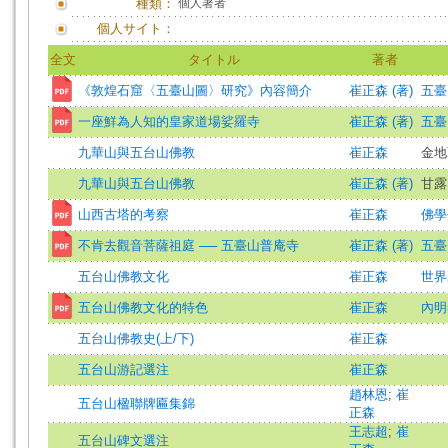
種類：
個人著者
個人サイト：
全文
タイトル
著者
《敦煌石窟〈五臺山圖〉研究》內容簡介
崔正森 (著)
五臺山
一座鮮為人知的皇家道場娑羅寺
崔正森 (著)
五臺山
九華山與五台山佛教
崔正森
金地
九華山與五台山佛教
崔正森 (著)
甘露
山西古塔的考察
崔正森
佛學研究
不肯去觀音菩薩祖庭 ── 五臺山普庵寺
崔正森 (著)
五臺山
五台山佛教文化
崔正森
世界宗
五台山佛教文化的特色
崔正森
內明=
五台山佛教史(上/下)
崔正森
五台山游記選注
崔正森
趙林恩
;
崔
五台山楹聯牌匾集錦
正森
王志超
;
崔
五台山碑文選注