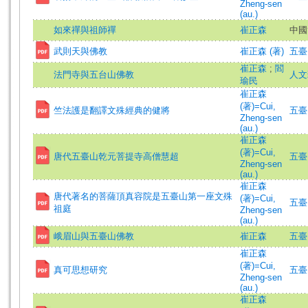
Zheng-sen
(au.)
如來禪與祖師禪
崔正森
中國
武則天與佛教
崔正森 (著)
五臺山
崔正森
;
閻
法門寺與五台山佛教
人文雜
瑜民
崔正森
(著)=Cui,
竺法護是翻譯文殊經典的健將
五臺山
Zheng-sen
(au.)
崔正森
(著)=Cui,
唐代五臺山乾元菩提寺高僧慧超
五臺山
Zheng-sen
(au.)
崔正森
唐代著名的菩薩頂真容院是五臺山第一座文殊
(著)=Cui,
五臺山
祖庭
Zheng-sen
(au.)
峨眉山與五臺山佛教
崔正森
五臺山
崔正森
(著)=Cui,
真可思想研究
五臺山
Zheng-sen
(au.)
崔正森