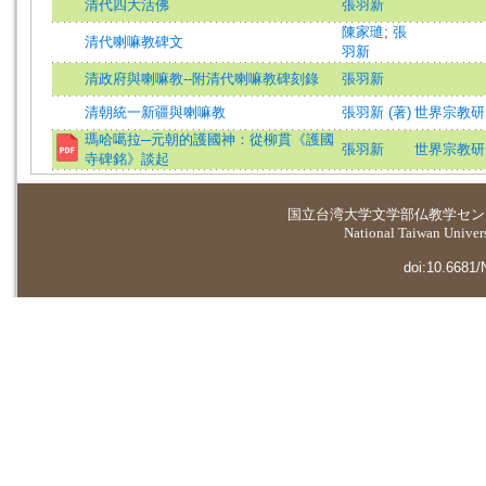
清代四大活佛
張羽新
陳家璡
;
張
清代喇嘛教碑文
羽新
清政府與喇嘛教--附清代喇嘛教碑刻錄
張羽新
清朝統一新疆與喇嘛教
張羽新 (著)
世界宗教研究=St
瑪哈噶拉─元朝的護國神：從柳貫《護國
張羽新
世界宗教研究=St
寺碑銘》談起
国立台湾大学
文学部仏教学セン
National Taiwan Universi
doi:10.6681