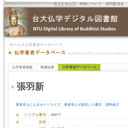
サイトマップ
．
本館について
．
諮問委員会
．
．
ホーム
>
仏学著者データベース
仏学著者検索
検索結果
仏学著者データベース
張羽新
．
．
著者本人によるオーソライズ
著者本人が提供した書目
資料改正
シリアル番号：
48877
別名：