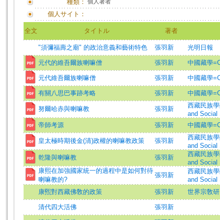
種類：
個人著者
個人サイト：
全文
タイトル
著者
"須彌福壽之廟" 的政治意義和藝術特色
張羽新
光明日報
元代的維吾爾族喇嘛僧
張羽新
中國藏學=Chi
元代維吾爾族喇嘛僧
張羽新
中國藏學=Chi
有關八思巴事跡考略
張羽新
中國藏學=Chi
西藏民族學院學報(
努爾哈赤與喇嘛教
張羽新
and Social 
帝師考源
張羽新
中國藏學=Chi
西藏民族學院學報(
皇太極時期後金(清)政權的喇嘛教政策
張羽新
and Social 
西藏民族學院學報(
乾隆與喇嘛教
張羽新
and Social 
康熙在加強國家統一的過程中是如何對待
西藏民族學院學報(
張羽新
喇嘛教的?
and Social 
康煕對西藏佛敎的政策
張羽新
世界宗敎研究=St
清代四大活佛
張羽新