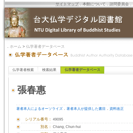
サイトマップ
．
本館について
．
諮問委員会
．
．
ホーム
>
仏学著者データベース
仏学著者検索
検索結果
仏学著者データベース
張春惠
．
．
著者本人によるオーソライズ
著者本人が提供した書目
資料改正
シリアル番号：
49095
別名：
Chang, Chun-hui