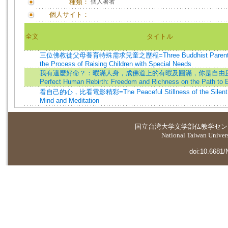
種類：
個人著者
個人サイト：
全文
タイトル
三位佛教徒父母養育特殊需求兒童之歷程=Three Buddhist Parents' E
the Process of Raising Children with Special Needs
我有這麼好命？：暇滿人身，成佛道上的有暇及圓滿，你是自由且
Perfect Human Rebirth: Freedom and Richness on the Path to 
看自己的心，比看電影精彩=The Peaceful Stillness of the Silent M
Mind and Meditation
国立台湾大学
文学部仏教学セン
National Taiwan Universi
doi:10.6681