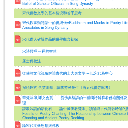
Belief of Scholar-Officials in Song Dynasty
宋代佛教文學的基本情況和若干思考
宋代軼事類詩話中的佛與僧=Buddhism and Monks in Poetry Litera
Anecdotes in Song Dynasty
宋代僧人省親作品的佛學觀念初探
宋詩與禪 -- 禪的智慧
居士傳校注
從佛教文化視角解讀古代的士大夫文學 ─ 以宋代為中心
探賾鉤玄 含英咀華 : 讀李芳民先生《唐五代佛寺輯考》
華梵兼舉,即文會貫——從佛典翻譯的一種獨特解釋看佛道關係及
理
詩歌吟誦的活化石 ── 論中國佛教梵唄、讀誦與古代詩歌吟誦的關係=T
Fossils of Poetry Chanting: The Relationship between Chinese 
Chanting and Ancient Poetry Reciting
論宋代文藝思想與佛教