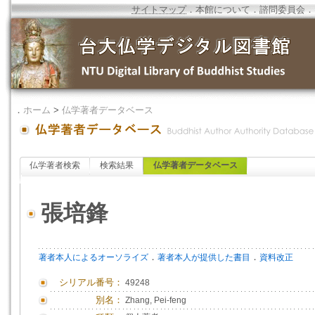
サイトマップ
．
本館について
．
諮問委員会
．
．
ホーム
>
仏学著者データベース
仏学著者検索
検索結果
仏学著者データベース
張培鋒
．
．
著者本人によるオーソライズ
著者本人が提供した書目
資料改正
シリアル番号：
49248
別名：
Zhang, Pei-feng