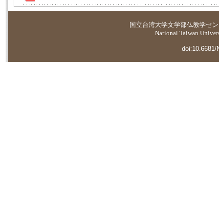
国立台湾大学
文学部仏教学セン
National Taiwan Universi
doi:10.6681