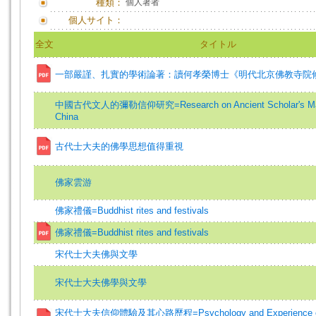
種類：
個人著者
個人サイト：
全文
タイトル
一部嚴謹、扎實的學術論著：讀何孝榮博士《明代北京佛教寺院
中國古代文人的彌勒信仰研究=Research on Ancient Scholar's Maitr
China
古代士大夫的佛學思想值得重視
佛家雲游
佛家禮儀=Buddhist rites and festivals
佛家禮儀=Buddhist rites and festivals
宋代士大夫佛與文學
宋代士大夫佛學與文學
宋代士大夫信仰體驗及其心路歷程=Psychology and Experience of 