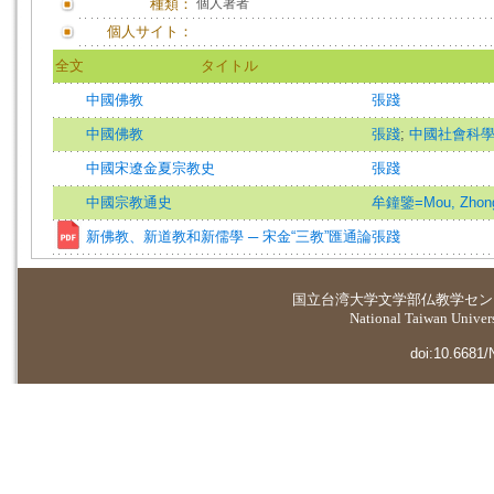
種類：
個人著者
個人サイト：
全文
タイトル
中國佛教
張踐
中國佛教
張踐
;
中國社會科
中國宋遼金夏宗教史
張踐
中國宗教通史
牟鐘鑒=Mou, Zhong-
新佛教、新道教和新儒學 ─ 宋金“三教”匯通論
張踐
国立台湾大学
文学部仏教学セン
National Taiwan Universi
doi:10.6681