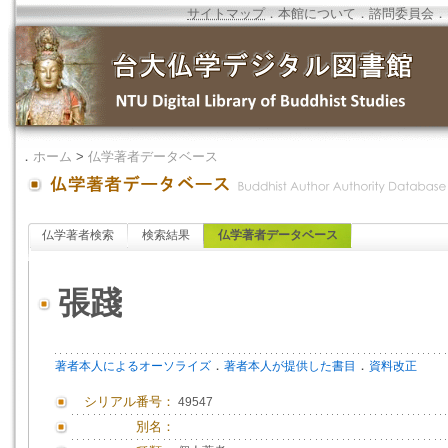
サイトマップ
．
本館について
．
諮問委員会
．
．
ホーム
>
仏学著者データベース
仏学著者検索
検索結果
仏学著者データベース
張踐
．
．
著者本人によるオーソライズ
著者本人が提供した書目
資料改正
シリアル番号：
49547
別名：