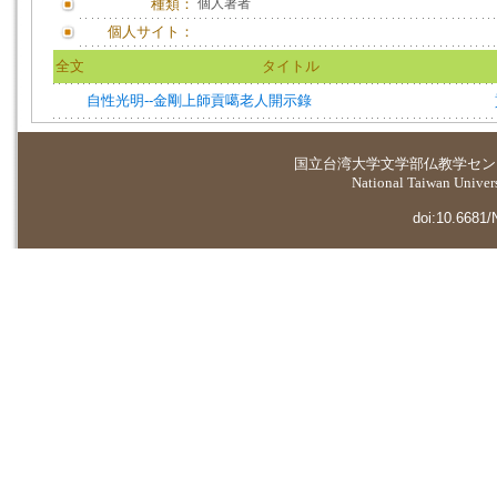
種類：
個人著者
個人サイト：
全文
タイトル
自性光明--金剛上師貢噶老人開示錄
国立台湾大学
文学部仏教学セン
National Taiwan Universi
doi:10.6681