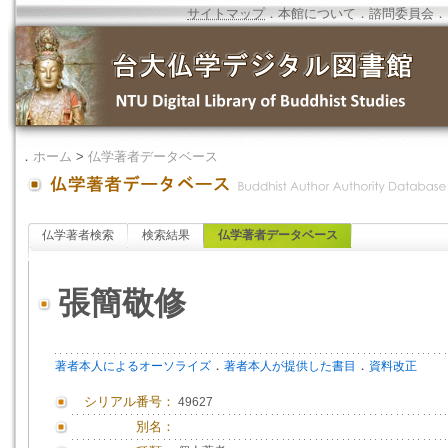
サイトマップ
．
本館について
．
諮問委員会
．
．
ホーム
>
仏学著者データベース
仏学著者検索
検索結果
仏学著者データベース
張簡敬修
．
．
著者本人によるオーソライズ
著者本人が提供した書目
資料改正
シリアル番号：
49627
別名：