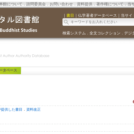
本館について
．
諮問委員会
．
お問い合わせ
．
資料提供
．
著作権について
．
当
｜
書目
｜
仏学著者データベース
｜
当サイ
検索システム
全文コレクション
デジ
．
．
ータベース
．
が提供した書目
資料改正