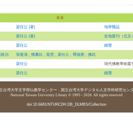
著者
梁任公 (著)
地學雜誌
梁任公 (著)
史地叢刊（北京
梁任公
鐘聲
與政治
張曼濤
;
憍桑比
;
龍慧
;
梁任公
;
釋福善
;
佛武
梁任公
現代佛教學術叢刊(
梁任公
鐘聲
立台湾大学
文学部仏教学センター
．
国立台湾大学デジタル人文学科研究セン
National Taiwan University Library © 1995 - 2026. All rights reserved
doi:10.6681/NTURCDH.DB_DLMBS/Collection