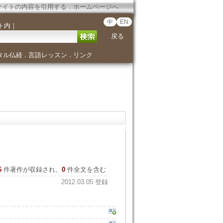
サイトの内容を引用する
．
ホームページへ
中
EN
ト内
｜
戻る
タル仏経
言語レッスン
リンク
．
．
6
件著作が収録され、
0
件全文を含む
2012.03.05 登録