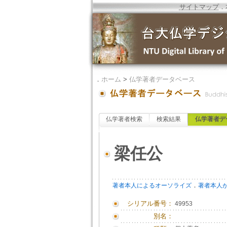
サイトマップ
．
．
ホーム
>
仏学著者データベース
仏学著者検索
検索結果
仏学著者デ
梁任公
．
著者本人によるオーソライズ
著者本人
シリアル番号：
49953
別名：