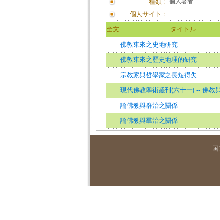
種類：
個人著者
個人サイト：
全文
タイトル
佛教東來之史地研究
佛教東來之歷史地理的研究
宗教家與哲學家之長短得失
現代佛教學術叢刊(六十一) -- 佛教
論佛教與群治之關係
論佛教與羣治之關係
国