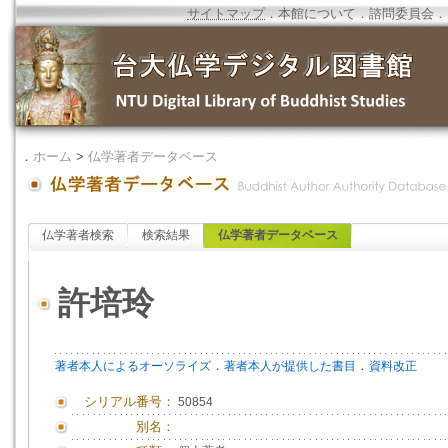
サイトマップ
．
本館について
．
諮問委員会
．
．
ホーム
>
仏学著者データベース
仏学著者検索
検索結果
仏学著者データベース
許培玲
．
．
著者本人によるオーソライズ
著者本人が提供した書目
資料改正
シリアル番号：
50854
別名：