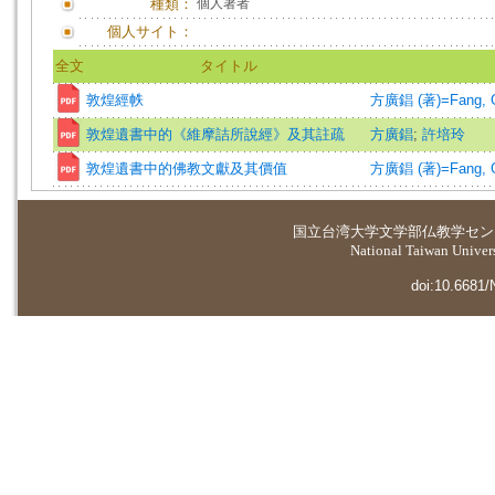
種類：
個人著者
個人サイト：
全文
タイトル
敦煌經帙
方廣錩 (著)=Fang, Gu
敦煌遺書中的《維摩詰所說經》及其註疏
方廣錩
;
許培玲
敦煌遺書中的佛教文獻及其價值
方廣錩 (著)=Fang, Gu
国立台湾大学
文学部仏教学セン
National Taiwan Universi
doi:10.6681