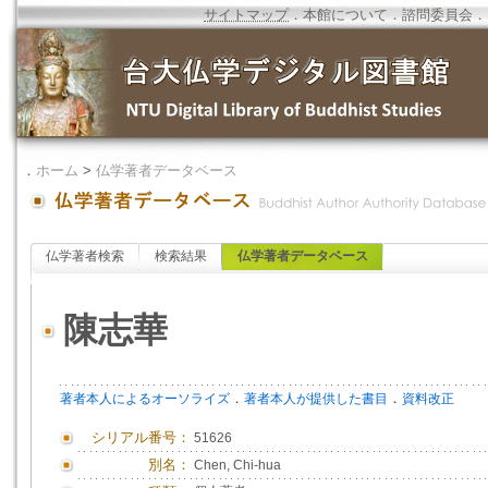
サイトマップ
．
本館について
．
諮問委員会
．
．
ホーム
>
仏学著者データベース
仏学著者検索
検索結果
仏学著者データベース
陳志華
．
．
著者本人によるオーソライズ
著者本人が提供した書目
資料改正
シリアル番号：
51626
別名：
Chen, Chi-hua