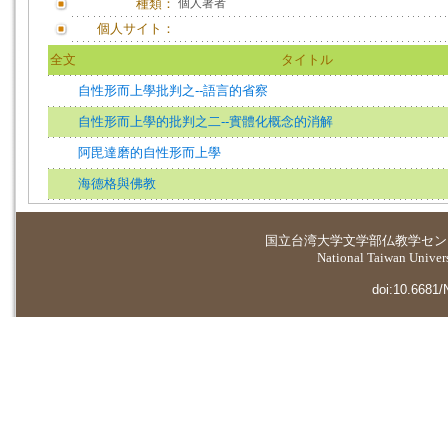
種類：
個人著者
個人サイト：
全文
タイトル
自性形而上學批判之--語言的省察
自性形而上學的批判之二--實體化概念的消解
阿毘達磨的自性形而上學
海德格與佛教
国立台湾大学
文学部仏教学セン
National Taiwan Universi
doi:10.6681