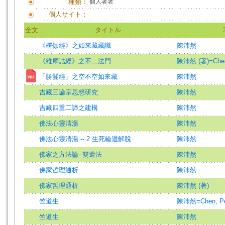
種類：
個人著者
個人サイト：
全文
タイトル
《楞伽經》之如來藏藏識
陳沛然
《維摩詰經》之不二法門
陳沛然 (著)=Chen, 
「勝鬘經」之空不空如來藏
陳沛然
吉藏三論宗思想研究
陳沛然
吉藏四重二諦之建構
陳沛然
佛法心靈清湯
陳沛然
佛法心靈清湯 -- 2 生死輪迴解脫
陳沛然
佛家之方法論--雙遣法
陳沛然
佛家哲理通析
陳沛然
佛家哲理通析
陳沛然 (著)
竺道生
陳沛然=Chen, Pei
竺道生
陳沛然