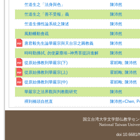
竺道生之「法身與色」
陳沛然
竺道生之「善不受報」義
陳沛然
竺道生佛性論系統之陳述
陳沛然
風動幡動會疏
陳沛然
唐君毅先生論華嚴宗與天台宗之圓教義
陳沛然
時時勤拂拭, 勿使蒙塵埃--神秀菩提詩進解
陳沛然
從原始佛教到華嚴宗(下)
霍韜晦
;
陳沛然
從原始佛教到華嚴宗(上)
霍韜晦
;
陳沛然
從原始佛教到華嚴宗(中)
霍韜晦
;
陳沛然
華嚴宗之法界觀與判教觀研究
陳沛然
禪到橋頭自然直
陳沛然=Chen, Pe
国立台湾大学
文学部仏教学セン
National Taiwan Universi
doi:10.6681