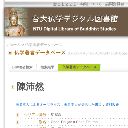
サイトマップ
．
本館について
．
諮問委員会
．
．
ホーム
>
仏学著者データベース
仏学著者検索
検索結果
仏学著者データベース
陳沛然
．
．
著者本人によるオーソライズ
著者本人が提供した書目
資料改正
シリアル番号：
51633
別名：
Chen, Pei-jan
=
Chen, Pei-ran