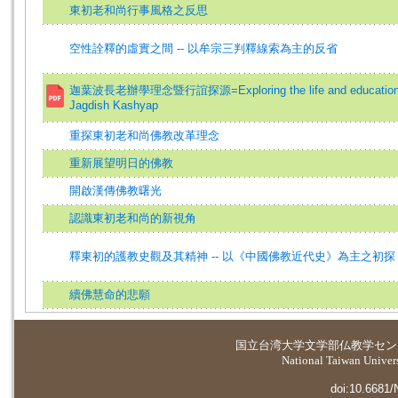
東初老和尚行事風格之反思
空性詮釋的虛實之間 -- 以牟宗三判釋線索為主的反省
迦葉波長老辦學理念暨行誼探源=Exploring the life and education co
Jagdish Kashyap
重探東初老和尚佛教改革理念
重新展望明日的佛教
開啟漢傳佛教曙光
認識東初老和尚的新視角
釋東初的護教史觀及其精神 -- 以《中國佛教近代史》為主之初探
續佛慧命的悲願
国立台湾大学
文学部仏教学セン
National Taiwan Universi
doi:10.6681