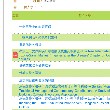
種類：
個人著者
個人サイト：
全文
タイトル
一念三千中的心靈環保
一探東初老和尚視角的主軸
世界佛教的發揚
牟宗三〈文殊問疾〉章義的現代生死學新詮=The New Interpretive Sign
Tzong-San's 'Mañjuśrī Inquires after the Disease' Chapter on C
Studies
佛教文化改革者的啟示
佛教道統的重建
決定明日佛教發展的關鍵
承先啟後的孤僧 -- 釋東初及其佛教文化學行初探=A Solitary Monk 
Traditional Heritage and Contemporary Contributions: A Study 
Buddhist Cultural Theory and Application
承先啟後的孤僧：東初法師佛教文化學行略探=A Lone Monk Inheriting
Inspiring the Future：An Introduction to Ven. Dongchu’s Insight
Culture