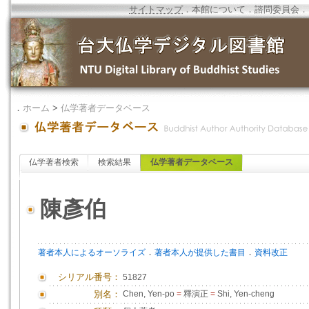
サイトマップ
．
本館について
．
諮問委員会
．
．
ホーム
>
仏学著者データベース
仏学著者検索
検索結果
仏学著者データベース
陳彥伯
．
．
著者本人によるオーソライズ
著者本人が提供した書目
資料改正
シリアル番号：
51827
別名：
Chen, Yen-po
=
釋演正
=
Shi, Yen-cheng