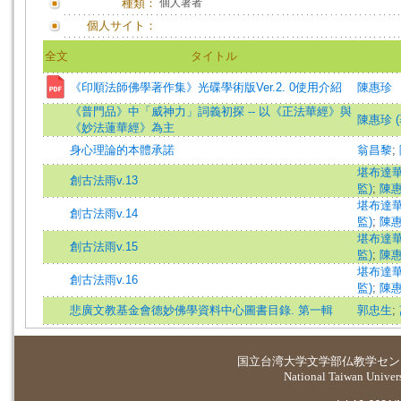
種類：
個人著者
個人サイト：
全文
タイトル
《印順法師佛學著作集》光碟學術版Ver.2. 0使用介紹
陳惠珍
《普門品》中「威神力」詞義初探 -- 以《正法華經》與
陳惠珍 (
《妙法蓮華經》為主
身心理論的本體承諾
翁昌黎
;
堪布達華
創古法雨v.13
監)
;
陳惠
堪布達華
創古法雨v.14
監)
;
陳惠
堪布達華
創古法雨v.15
監)
;
陳惠
堪布達華
創古法雨v.16
監)
;
陳惠
悲廣文教基金會德妙佛學資料中心圖書目錄. 第一輯
郭忠生
;
国立台湾大学
文学部仏教学セン
National Taiwan Universi