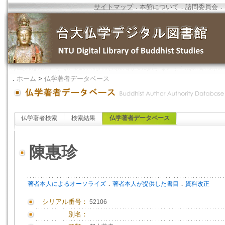
サイトマップ
．
本館について
．
諮問委員会
．
．
ホーム
>
仏学著者データベース
仏学著者検索
検索結果
仏学著者データベース
陳惠珍
．
．
著者本人によるオーソライズ
著者本人が提供した書目
資料改正
シリアル番号：
52106
別名：