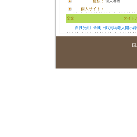
種類：
個人著者
個人サイト：
全文
タイト
自性光明--金剛上師貢噶老人開示錄
国