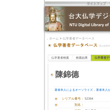
サイトマップ
．
．
ホーム
>
仏学著者データベース
仏学著者検索
検索結果
仏学著者デ
陳錦德
．
著者本人によるオーソライズ
著者本人
シリアル番号：
52394
別名：