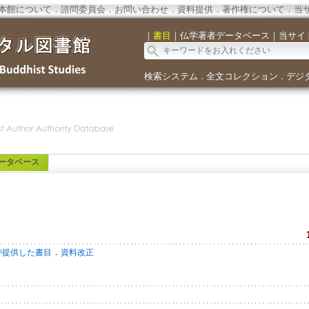
本館について
．
諮問委員会
．
お問い合わせ
．
資料提供
．
著作権について
．
当
｜
書目
｜
仏学著者データベース
｜
当サイ
検索システム
全文コレクション
デジ
．
．
ータベース
．
が提供した書目
資料改正