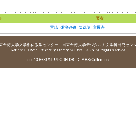
ル
著者
貢噶
;
張簡敬修
;
陳錦德
;
童麗舟
立台湾大学
文学部仏教学センター
．
国立台湾大学デジタル人文学科研究セン
National Taiwan University Library © 1995 - 2026. All rights reserved
doi:10.6681/NTURCDH.DB_DLMBS/Collection