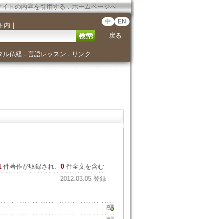
サイトの内容を引用する
．
ホームページへ
中
EN
ト内
｜
戻る
タル仏経
言語レッスン
リンク
．
．
1
件著作が収録され、
0
件全文を含む
2012.03.05 登録