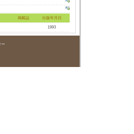
掲載誌
出版年月日
1993
ター