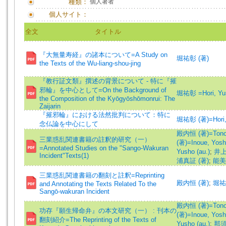
種類：
個人著者
個人サイト：
全文
タイトル
『大無量寿経』の諸本について=A Study on
堀祐彰 (著)
the Texts of the Wu-liang-shou-jing
『教行証文類』撰述の背景について - 特に『摧
邪輪』を中心として=On the Background of
堀祐彰 =Hori, Yu
the Composition of the Kyōgyōshōmonrui: The
Zaijarin
『摧邪輪』における法然批判について：特に
堀祐彰 (著)=Hori, 
念仏論を中心にして
殿内恒 (著)=Tonoch
三業惑乱関連書籍の註釈的研究（一）
(著)=Inoue, Yoshi
=Annotated Studies on the "Sango-Wakuran
Yusho (au.)
;
井上見
Incident"Texts(1)
浦真証 (著)
;
能美潤
三業惑乱関連書籍の翻刻と註釈=Reprinting
殿内恒 (著)
;
堀祐
and Annotating the Texts Related To the
Sangō-wakuran Incident
殿内恒 (著)=Tonoch
功存『願生帰命弁』の本文研究（一） : 刊本の
(著)=Inoue, Yoshi
翻刻紹介=The Reprinting of the Texts of
Yusho (au.)
;
那須良