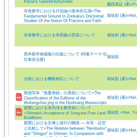
Kōzon's Ganshō-kimyō-ben
藤田真証 (著)=Fujit
存覚教学における行信論の基本的立場=The
堀祐彰 (著)=Hori, 
Fandamental Ground In Zonkaku's Doctorinal
Studies Of the Notion Of Practice and Faith
存覚教学における幸西義の受容について
堀祐彰 (著)=Hori, 
西本願寺御蔵版の出版について (特集テーマ 伝
堀祐彰
灯奉告法要)
法然における機教相応について
堀祐彰 (著)=Hori, 
敦煌写本『無量寿経』の系統について=The
堀祐彰 (著)=Hori, 
Classification of the Editions of the
Wuliangshou jing in the Dunhuang Manuscripts
親鸞における宋代浄土教受容について
堀祐彰 =Hori, Yu
=Shinran's Acceptance of Song-era Pure Land
Buddhism
親鸞における念佛と諸行の關係 — 弁長・証空
と比較して=The Relation between "Nembutsu"
堀祐彰 (著)=Hori, 
and "Shogyo" in Shinran: In Comparison with