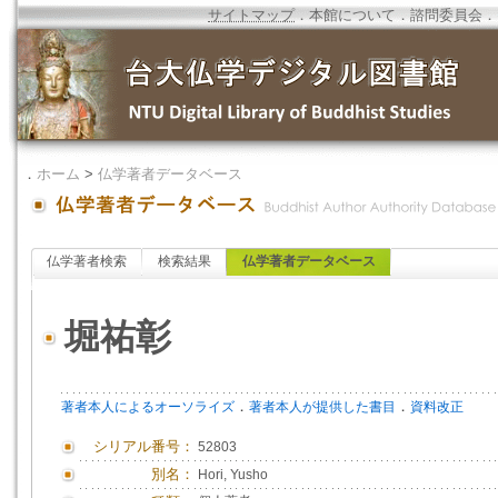
サイトマップ
．
本館について
．
諮問委員会
．
．
ホーム
>
仏学著者データベース
仏学著者検索
検索結果
仏学著者データベース
堀祐彰
．
．
著者本人によるオーソライズ
著者本人が提供した書目
資料改正
シリアル番号：
52803
別名：
Hori, Yusho