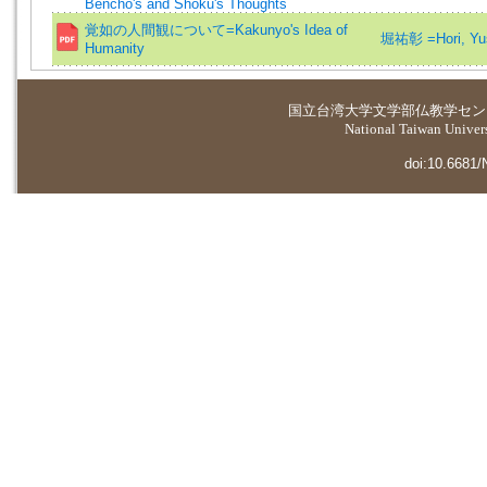
Bencho's and Shoku's Thoughts
覚如の人間観について=Kakunyo's Idea of
堀祐彰 =Hori, Yu
Humanity
国立台湾大学
文学部仏教学セン
National Taiwan Universi
doi:10.6681