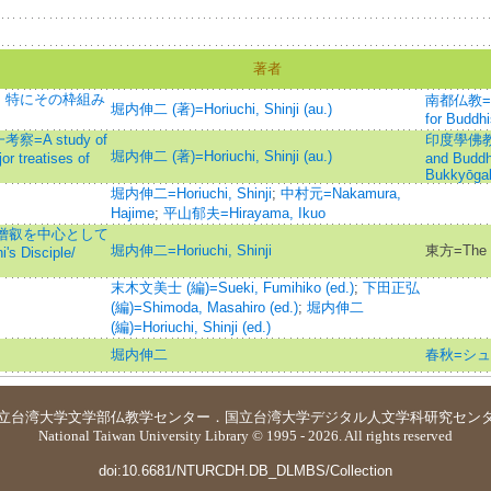
著者
：特にその枠組み
南都仏教=Jou
堀内伸二 (著)=Horiuchi, Shinji (au.)
for Buddhi
A study of
印度學佛教學研
堀内伸二 (著)=Horiuchi, Shinji (au.)
jor treatises of
and Buddh
Bukkyōga
堀内伸二=Horiuchi, Shinji
;
中村元=Nakamura,
Hajime
;
平山郁夫=Hirayama, Ikuo
び僧叡を中心として
堀内伸二=Horiuchi, Shinji
東方=The 
i's Disciple/
末木文美士 (編)=Sueki, Fumihiko (ed.)
;
下田正弘
(編)=Shimoda, Masahiro (ed.)
;
堀内伸二
(編)=Horiuchi, Shinji (ed.)
堀内伸二
春秋=シ
立台湾大学
文学部仏教学センター
．
国立台湾大学デジタル人文学科研究セン
National Taiwan University Library © 1995 - 2026. All rights reserved
doi:10.6681/NTURCDH.DB_DLMBS/Collection