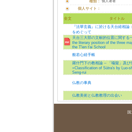
種類：
個人著者
個人サイト：
全文
タイトル
『法華玄義』に於ける天台経相論
をめぐって
天台三大部の文献的位置に関する一考察=
the literary position of the three ma
the T'ien t'ai School
般若心経手帳
羅什門下の教相論 -- 「喩疑」及
=Classification of Sūtra's by Luo-sh
Seng-rui
仏教の事典
仏教美術と仏教教理の出会い
国