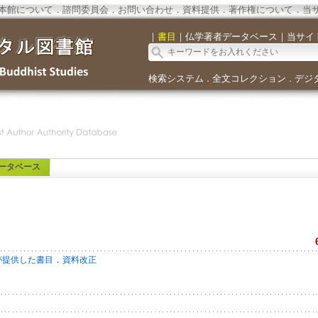
本館について
．
諮問委員会
．
お問い合わせ
．
資料提供
．
著作権について
．
当
｜
書目
｜
仏学著者データベース
｜
当サイ
検索システム
全文コレクション
デジ
．
．
ータベース
．
が提供した書目
資料改正