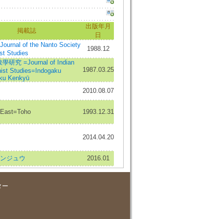
出版年月
掲載誌
日
rnal of the Nanto Society
1988.12
st Studies
究 =Journal of Indian
1987.03.25
ist Studies=Indogaku
ku Kenkyū
2010.08.07
East=Toho
1993.12.31
2014.04.20
ュンジュウ
2016.01
ター