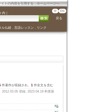
サイトの内容を引用する
．
ホームページへ
中
EN
ト内
｜
戻る
タル仏経
言語レッスン
リンク
．
．
6
件著作が収録され、
1
件全文を含む
2012.03.05 登録, 2023.04.19 料更新