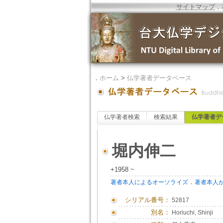
サイトマップ
．
．
ホーム
>
仏学著者データベース
仏学著者検索
検索結果
仏学著者デ
堀内伸二
+1958 ~
．
著者本人によるオーソライズ
著者本人
シリアル番号：
52817
別名：
Horiuchi, Shinji