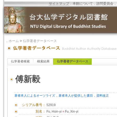
サイトマップ
．
本館について
．
諮問委員会
．
．
ホーム
>
仏学著者データベース
仏学著者検索
検索結果
仏学著者データベース
傅新毅
．
．
著者本人によるオーソライズ
著者本人が提供した書目
資料改正
シリアル番号：
52919
別名：
Fu, Hsin-yi
=
Fu, Xin-yi