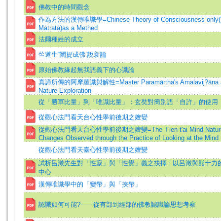
佛教中的時間觀念
作為方法的漢傳唯識學=Chinese Theory of Consciousness-only(Vi
Mātratā)as a Methed
法爾種姓的成立
竺道生“闡提成佛”說新論
原始佛教緣起無我語義下的心識論
真諦所傳的阿摩羅識與解性=Master Paramārtha's Amalavij?āna a
Nature Exploration
從「勝軍比量」到「唯識比量」：玄奘對簡別語「自許」的使用
從觀心法門看天台心性學前後期之嬗變
從觀心法門看天台心性學前後期之嬗變=The T'ien-t'ai Mind-Nature
Changes Observed through the Practice of Looking at the Mind
從觀心法門看天臺心性學前後期之嬗變
試析呂澂先生對「性寂」與「性覺」義之抉擇 : 以呂澂與熊十力
中心
漢傳唯識學中的「變帶」與「挾帶」
認識如何可能?——從有部到經部的佛教認識論思想考察