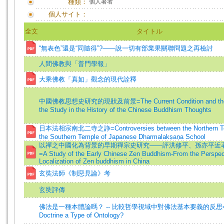
種類：
個人著者
個人サイト：
全文
タイトル
“無表色”還是“同隨得”?——說一切有部業果關聯問題之再檢討
人間佛教與「普門學報」
大乘佛教「真如」觀念的現代詮釋
中國佛教思想史研究的現狀及前景=The Current Condition and the F
the Study in the History of the Chinese Buddhism Thoughts
日本法相宗南北二寺之諍=Controversies between the Northern Te
the Southern Temple of Japanese Dharmalakṣaṇa School
以禪之中國化為背景的早期禪宗史研究——評洪修平、孫亦平近
=A Study of the Early Chinese Zen Buddhism-From the Perspect
Localization of Zen buddhism in China
玄奘法師《制惡見論》考
玄奘評傳
佛法是一種本體論嗎？ -- 比較哲學視域中對佛法基本要義的反思=Is B
Doctrine a Type of Ontology?