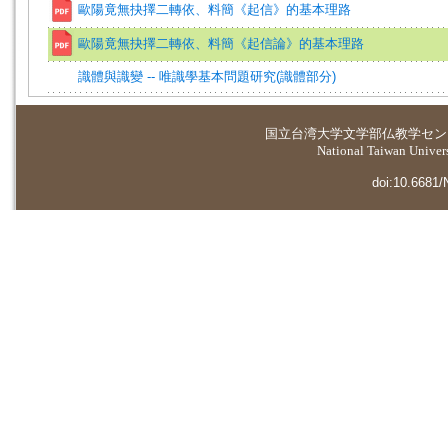
歐陽竟無抉擇二轉依、料簡《起信》的基本理路
歐陽竟無抉擇二轉依、料簡《起信論》的基本理路
識體與識變 -- 唯識學基本問題研究(識體部分)
国立台湾大学
文学部仏教学セン
National Taiwan Universi
doi:10.6681