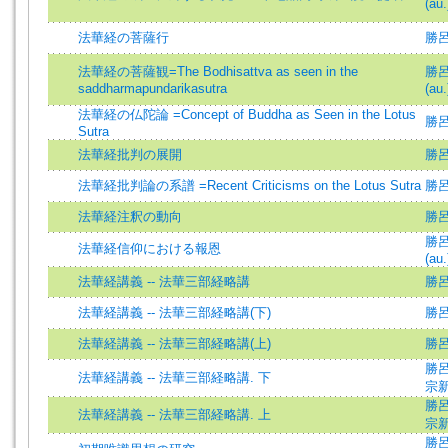
(au.
法華経の菩薩行
勝呂
法華経の菩薩観=The Bodhisattva as seen in the
勝呂信
saddharmapundarikasutra
(au.
法華経の仏陀論 =Concept of Buddha as Seen in the Lotus
勝呂信
Sutra
法華経批判の展開
勝呂信
法華経批判論の系譜 =Recent Criticisms on the Lotus Sutra
勝呂信
法華経注釈の動向
勝呂信
勝呂信
法華経信仰における報恩
(au.
法華経講義 -- 法華三部経略講
勝
法華経講義 -- 法華三部経略講(下)
勝
法華経講義 -- 法華三部経略講(上)
勝
勝呂信
法華経講義 -- 法華三部経略講. 下
宗
勝呂信
法華経講義 -- 法華三部経略講. 上
宗
勝呂信