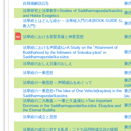
自我偈解説(13)
勝呂
法華研究と法華教学=Studies of Saddharmapuṇḍarīkasūtra
勝
and Hokke Exegetics
法華経とはどんな経か -- 法華経入門の本(BOOK GUIDE 仏
勝
教入門)
法華経における普賢菩薩と神変思想
勝呂
法華経における声聞成仏=A Study on the "Attainment of
勝呂信
Buddhahood by the followers of Srāvaka-yāna" in
Saddharmapundarīka-sūtra
法華経のおしえ日蓮のおしえ
勝
法華経の一乗思想
勝
勝呂信
法華経の一乗思想 -- 声聞成仏をめぐって
(spk
法華経の一乗思想=The Idea of One Vehicle(kayāna) in the
勝呂信
Saddharmapuṇḍarīkasūtra
(au.
法華経の二大教義 -- 一乗と久遠成仏 =Two Important
勝呂信
Doctrines in the Saddharmapundarīka-sūtra: Ekayāna and
the Eternal Buddha
法華経の成立と思想
勝呂
勝呂信
法華経の成立に対する私見：二十七品同時成立説の提唱