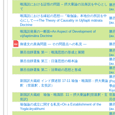
唯識説における証悟の問題 -- 摂大乗論の法身説を中心とし
勝呂信
て
(au.
唯識説における縁起の思想―『瑜伽論』本地分の所説を中
勝呂信
心にして―=The Theory of Causality in Uijñapti mātrata
(au.
Doctrine
唯識説発展の一断面=An Aspect of Development of
勝呂信
vijñaptimātra Doctrine
(au.
御遺文の真偽問題 ― その問題点への私見 —
勝
勝呂信
勝呂信靜選集 第一：唯識思想の形成と展開
(au.
勝呂信
勝呂信靜選集 第三：日蓮思想の根本論
(au.
勝呂信
勝呂信静選集 第二：法華経の思想と形成
(au.
勝呂信
新国訳大蔵経 インド撰述部 17-11 瑜伽・唯識部：摂大乗論
(Pr
釈 （世親釈，玄奘訳）
季由
Kiy
新国訳大蔵経 瑜伽・唯識部. 11 -- 摂大乗論釈(世親釈・玄
世
奘訳)
呂
瑜伽論の成立に関する私見=On a Establishment of the
勝呂信
Yogācāryabhumi
(au.
勝呂信