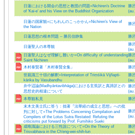
日蓮における開会の思想と教団の問題=Nichiren's Doctrine
勝呂信
of 'Kai-e' and his View on the Buddhist Organization
(au.
日蓮の国家観=にちれんのこっかかん=Nichiren's View of
勝呂信
the Nation
日蓮思想の根本問題 -- 勝呂信静集
勝
勝呂信
日蓮聖人の本尊観
(au.
日蓮聖人はなぜ理解し難いか=On difficulty of understanding
勝呂信
Saint Nichiren
(au.
木村泰賢著「木村泰賢全集」
勝
世親識三十頌の解釈=Interpretation of Triṃśikā Vijñapti-
勝呂信
kārika by Vasubandhu
(au.
弁中辺論(Madhyāntavibhāga)における玄奘訳と真諦訳との
勝呂信
思想史的相違について
(au.
本尊観私見
勝
末木文美士氏に答う：拙著『法華経の成立と思想』への批
勝呂信
判に対して=The Problems Concerning Compilation and
(au.
Compilers of the Lotus Sutra Restated: Refuting the
criticisms put forward by Prof. Fumihiko Sueki
成唯識論における三性說について=On the Theory of
勝呂信
Trisvabhava in the Ch'eng-wei-shih-lun
(au.