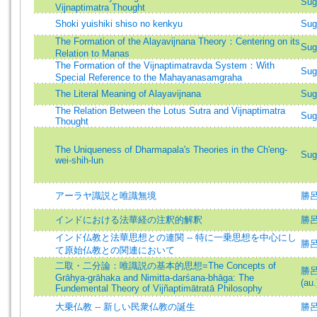
Sug
Vijnaptimatra Thought
Shoki yuishiki shiso no kenkyu
Sug
The Formation of the Alayavijnana Theory：Centering on its
Sug
Relation to Manas
The Formation of the Vijnaptimatravda System：With
Sug
Special Reference to the Mahayanasamgraha
The Literal Meaning of Alayavijnana
Sug
The Relation Between the Lotus Sutra and Vijnaptimatra
Sug
Thought
The Uniqueness of Dharmapala's Theories in the Ch'eng-
Sug
wei-shih-lun
アーラヤ識説と唯識無境
勝
インドにおける法華経の注釈的解釈
勝呂信
インド仏教と法華思想との連関 -- 特に一乗思想を中心にし
勝呂信
て原始仏教との関連において
二取・二分論：唯識説の基本的思想=The Concepts of
勝呂信
Grāhya-grāhaka and Nimitta-darśana-bhāga: The
(au.
Fundemental Theory of Vijñaptimātratā Philosophy
大乗仏教 -- 新しい民衆仏教の誕生
勝