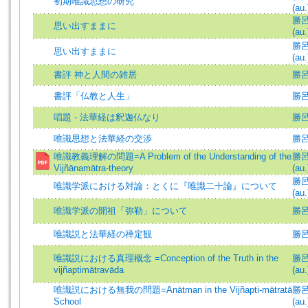
初期唯識思想の研究
(au.
勝呂信
思い出すままに
(au.
勝呂信
思い出すままに
(au.
書評 神と人間の雑居
勝呂
書評「仏教と人生」
勝呂
唱題 - 法華経は釈迦仏なり
勝
唯識思想と法華経の交渉
勝呂信
唯識教義理解の問題=A Problem of the Understanding of the
勝呂信
Vijñānamātra-theory
(au.
勝呂信
唯識学派における対論：とくに『唯識二十論』について
(au.
唯識学派の開祖「弥勒」について
勝
唯識説と法華経の禅定観
勝呂信
唯識説における真理概念 =Conception of the Truth in the
勝呂信
vijñaptimātravāda
(au.
唯識説における無我の問題=Anātman in the Vijñapti-mātratā
勝呂信
School
(au.