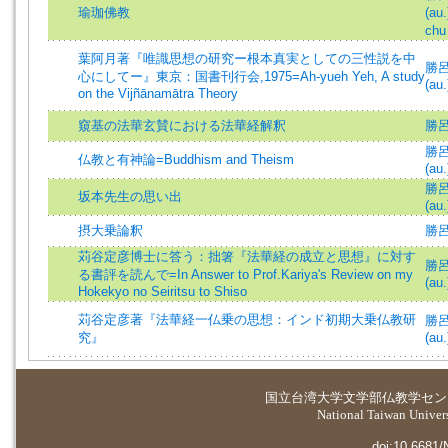
瑜珈佛教
(au.
chu 
葉阿月著『唯識思想の研究ー根本真実としての三性説を中
勝呂信
心にしてー』東京：国書刊行会,1975=Ah-yueh Yeh, A study
(au.
on the Vijñānamātra Theory
窺基の法華玄賛における法華経解釈
勝呂信
勝呂信
仏教と有神論=Buddhism and Theism
(au.
勝呂信
坂本先生の思い出
(au.
摂大乗論釈
勝
苅谷定彦博士に答う：拙箸『法華経の成立と思想』に対す
勝呂信
る書評を読んで=In Answer to Prof.Kariya's Review on my
(au.
Hokekyo no Seiritsu to Shiso
苅谷定彦著『法華経一仏乗の思想：インド初期大乗仏教研
勝呂信
究』
(au.
国立台湾大学
文学部仏教学セン
National Taiwan Universi
doi:10.6681