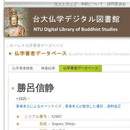
サイトマップ
．
本館について
．
諮問委員会
．
．
ホーム
>
仏学著者データベース
仏学著者検索
検索結果
仏学著者データベース
勝呂信静
+1925 ~
．
．
著者本人によるオーソライズ
著者本人が提供した書目
資料改正
シリアル番号：
52997
別名：
Suguro, Shinjo