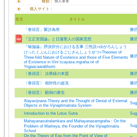
種類：
個人著者
個人サイト：
全文
タイトル
「巻頭言」聚沙為塔
勝呂
『立正安国論』と日蓮聖人の国家思想
勝
『瑜伽論』摂決択分における五事 三性説=ゆがろんしょう
けったくぶんにおけるごじさんしょうせつ=Theories of
勝呂信
Three-fold Nature of Existence and those of Five Elements
of Existence in Vini`scayasa.mgraha.nii of
Yogaacaarabhumi
〔巻頭言〕 法華経の本質
勝呂
〔巻頭言〕 相対性の超克
勝呂
〔巻頭言〕 顚倒の衆生
勝呂
Alayavijnana Theory and the Thought of Denial of External
Sug
Objects in the Vijnaptimatrata System
Introduction to the Lotus Sutra
Sug
Mahayanasutralamkara and Mahayanasamgraha：On the
Sug
Problem of Maitreya, the Founder of the Vijnaptimatra
School
On the Theory of Ego from the Point of View of