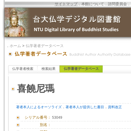
サイトマップ
．
本館について
．
諮問委員会
．
．
ホーム
>
仏学著者データベース
仏学著者検索
検索結果
仏学著者データベース
喜饒尼瑪
．
．
著者本人によるオーソライズ
著者本人が提供した書目
資料改正
シリアル番号：
53049
別名：