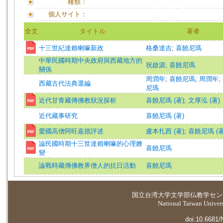
種類：
個人サイト：
全文
タイトル
著者
十三世紀達賴喇嘛新政
格桑達吉
;
喜饒尼瑪
中華民國時期中央政府與西藏地方的
祝啟源
;
喜饒尼瑪
關係
周潤年
;
喜饒尼瑪
;
周潤年
;
西藏古代法典選編
尼瑪
近代甘青藏傳佛教狀況探析
喜饒尼瑪 (著)
;
文厚泓 (著)
近代藏事研究
喜饒尼瑪 (著)
愛國高僧阿旺嘉措評述
盧本扎西 (著)
;
喜饒尼瑪 (著
論民國時期十三世達賴喇嘛的心理嬗
喜饒尼瑪
變
論戰時藏傳佛教界僧人的抗日活動
喜饒尼瑪
国立台湾大学
文学部仏教学セン
National Taiwan Universi
doi:10.6681