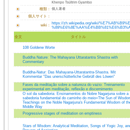
Khenpo Tsültrim Gyamtso
種類：
個人著者
個人サイト：
https://zh.wikipedia.org/wiki/%E7%AB%
wiki：
%89%E6%8E%AA%E4%BB%81%E6%B3%A
全文
タイトル
108 Goldene Worte
Buddha Nature: The Mahayana Uttaratantra Shastra with
Commentary
Buddha-Natur: Das Mahayana-Uttaratantra-Shastra. Mit
Kommentar "Das unerschütterliche Gebrüll des Löwen"
Fases da meditação sobre a natureza do vazio: Treinamento
experimental em meditação, reflexão e discernimento
O sol da sabedoria: Ensinamentos do Nobre Nagarjuna sobre a
sabedoria fundamental do caminho do meio=The Sun of Wisdo
Teachings on the Noble Nagarjuna's Fundamental Wisdom of th
Middle Way
Progressive stages of meditation on emptiness
Stars of Wisdom: Analytical Meditation, Songs of Yogic Joy, an