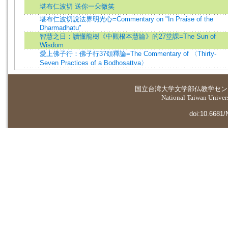
堪布仁波切 送你一朵微笑
堪布仁波切說法界明光心=Commentary on "In Praise of the
Dharmadhatu"
智慧之日：讀懂龍樹《中觀根本慧論》的27堂課=The Sun of
Wisdom
愛上佛子行：佛子行37頌釋論=The Commentary of 〈Thirty-
Seven Practices of a Bodhosattva〉
国立台湾大学
文学部仏教学セン
National Taiwan Universi
doi:10.6681