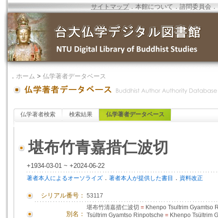
サイトマップ
．
本館について
．
諮問委員会
．
．
ホーム
>
仏学著者データベース
仏学著者検索
検索結果
仏学著者データベース
堪布竹青嘉措仁波切
+1934-03-01 ~ +2024-06-22
．
．
著者本人によるオーソライズ
著者本人が提供した書目
資料改正
シリアル番号：
53117
堪布竹清嘉措仁波切
=
Khenpo Tsultrim Gyamtso 
別名：
Tsültrim Gyamtso Rinpotsche
=
Khenpo Tsültrim 