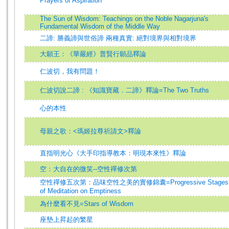
Prayers of Aspiration
The Sun of Wisdom: Teachings on the Noble Nagarjuna's
Fundamental Wisdom of the Middle Way
二諦: 勝義諦與世俗諦 兩種真實: 絕對境界與相對境界
大願王：《華嚴經》普賢行願品釋論
仁波切，我有問題！
仁波切說二諦 : 《知識寶藏．二諦》釋論=The Two Truths
心的本性
母親之歌：<瑪姬拉尊祈請文>釋論
直指明光心《大手印指導教本：明現本來性》釋論
空：大自在的微笑--空性禪修次第
空性禪修五次第：品味空性之美的實修錦囊=Progressive Stages
of Meditation on Emptiness
為什麼看不見=Stars of Wisdom
座墊上昇起的繁星