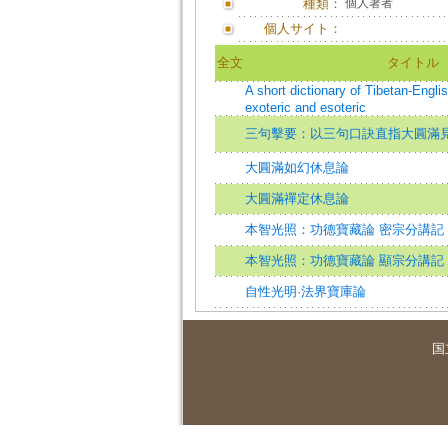
種類：
個人著者
個人サイト：
全文
タイトル
A short dictionary of Tibetan-Engl
exoteric and esoteric
三句擊要：以三句口訣直指大圓滿
大圓滿如幻休息論
大圓滿禪定休息論
本智光照：功德寶藏論 密宗分講記
本智光照：功德寶藏論 顯宗分講記
自性光明·法界寶庫論
国