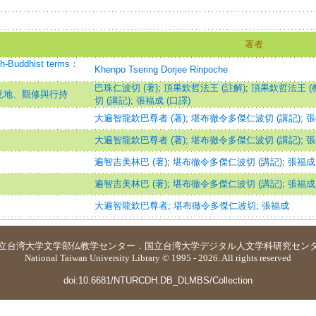
著者
ish-Buddhist terms：
Khenpo Tsering Dorjee Rinpoche
巴珠仁波切 (著)
;
頂果欽哲法王 (註解)
;
頂果欽哲法王 (
見地、觀修與行持
切 (講記)
;
張福成 (口譯)
大遍智龍欽巴尊者 (著)
;
堪布徹令多傑仁波切 (講記)
;
張
大遍智龍欽巴尊者 (著)
;
堪布徹令多傑仁波切 (講記)
;
張
遍智吉美林巴 (著)
;
堪布徹令多傑仁波切 (講記)
;
張福成 
遍智吉美林巴 (著)
;
堪布徹令多傑仁波切 (講記)
;
張福成 
大遍智龍欽巴尊者
;
堪布徹令多傑仁波切
;
張福成
立台湾大学
文学部仏教学センター
．
国立台湾大学デジタル人文学科研究セン
National Taiwan University Library © 1995 - 2026. All rights reserved
doi:10.6681/NTURCDH.DB_DLMBS/Collection