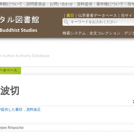
本館について
．
諮問委員会
．
お問い合わせ
．
資料提供
．
著作権について
．
当
｜
書目
｜
仏学著者データベース
｜
当サイ
検索システム
全文コレクション
デジ
．
．
ータベース
仁波切
．
が提供した書目
資料改正
rjee Rinpoche