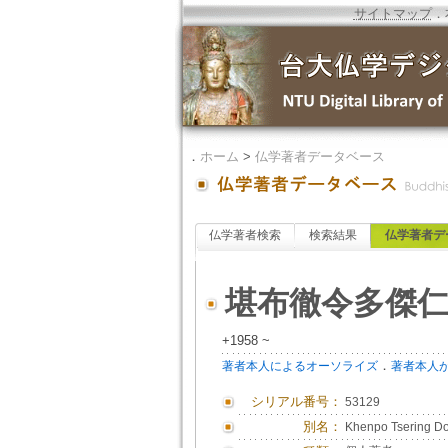
サイトマップ
．
．
ホーム
>
仏学著者データベース
仏学著者検索
検索結果
仏学著者デ
堪布徹令多傑
+1958 ~
．
著者本人によるオーソライズ
著者本人
シリアル番号：
53129
別名：
Khenpo Tsering Do