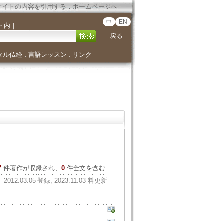
サイトの内容を引用する
．
ホームページへ
中
EN
ト内
｜
戻る
タル仏経
言語レッスン
リンク
．
．
7
件著作が収録され、
0
件全文を含む
2012.03.05 登録, 2023.11.03 料更新