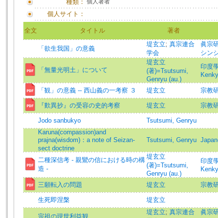
種類：
個人著者
個人サイト：
全文
タイトル
著者
堤玄立
;
真宗連合
眞宗研究
「欲生我国」の意義
学会
シンシ
堤玄立
印度學佛教
「無量光明土」について
(著)=Tsutsumi,
Kenk
Genryu (au.)
「観」の意義 -- 西山義の一考察 ３
堤玄立
宗教研究
『歎異抄』の受容の史的考察
堤玄立
宗教研究
Jodo sanbukyo
Tsutsumi, Genryu
Karuna(compassion)and
prajna(wisdom)：a note of Seizan-
Tsutsumi, Genryu
Japa
sect doctrine
堤玄立
二種深信考 - 親鸞の信における時の構
印度學佛教
(著)=Tsutsumi,
造 -
Kenk
Genryu (au.)
三願転入の問題
堤玄立
宗教研究
生死即涅槃
堤玄立
堤玄立
;
真宗連合
眞宗研究
宗祖の現世利益観