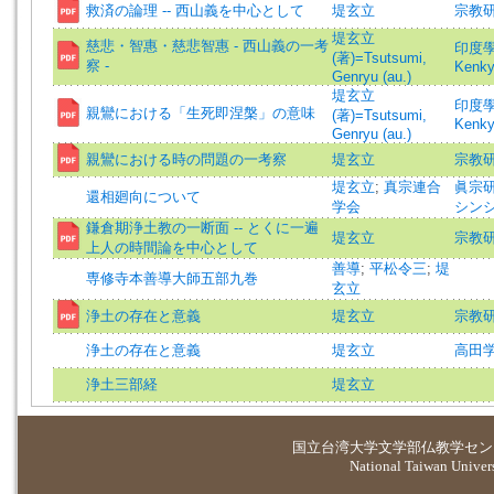
救済の論理 -- 西山義を中心として
堤玄立
宗教研究
堤玄立
慈悲・智惠・慈悲智惠 - 西山義の一考
印度學佛教
(著)=Tsutsumi,
察 -
Kenk
Genryu (au.)
堤玄立
印度學佛教
親鸞における「生死即涅槃」の意味
(著)=Tsutsumi,
Kenk
Genryu (au.)
親鸞における時の問題の一考察
堤玄立
宗教研究
堤玄立
;
真宗連合
眞宗研究
還相廻向について
学会
シンシ
鎌倉期浄土教の一断面 -- とくに一遍
堤玄立
宗教研究
上人の時間論を中心として
善導
;
平松令三
;
堤
専修寺本善導大師五部九巻
玄立
浄土の存在と意義
堤玄立
宗教研究
浄土の存在と意義
堤玄立
高田学
浄土三部経
堤玄立
国立台湾大学
文学部仏教学セン
National Taiwan Universi