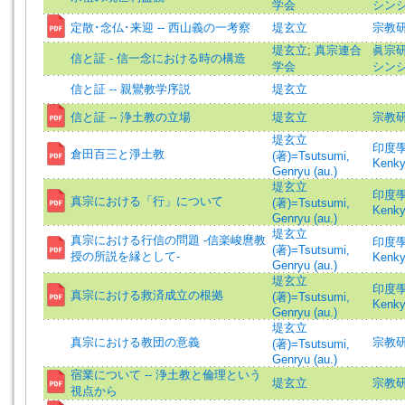
学会
シンシ
定散･念仏･来迎 -- 西山義の一考察
堤玄立
宗教研究
堤玄立
;
真宗連合
眞宗研究
信と証 - 信一念における時の構造
学会
シンシ
信と証 -- 親鸞教学序説
堤玄立
信と証 -- 浄土教の立場
堤玄立
宗教研究
堤玄立
印度學佛教
倉田百三と淨土教
(著)=Tsutsumi,
Kenk
Genryu (au.)
堤玄立
印度學佛教
真宗における「行」について
(著)=Tsutsumi,
Kenk
Genryu (au.)
堤玄立
真宗における行信の問題 -信楽峻麿教
印度學佛教
(著)=Tsutsumi,
授の所説を縁として-
Kenk
Genryu (au.)
堤玄立
印度學佛教
真宗における救済成立の根拠
(著)=Tsutsumi,
Kenk
Genryu (au.)
堤玄立
真宗における教団の意義
宗教研究
(著)=Tsutsumi,
Genryu (au.)
宿業について -- 浄土教と倫理という
堤玄立
宗教研究
視点から