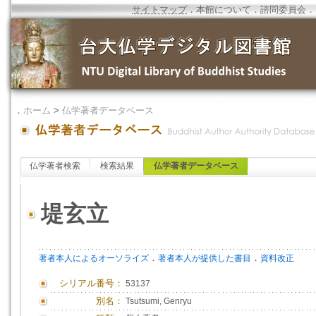
サイトマップ
．
本館について
．
諮問委員会
．
．
ホーム
>
仏学著者データベース
仏学著者検索
検索結果
仏学著者データベース
堤玄立
．
．
著者本人によるオーソライズ
著者本人が提供した書目
資料改正
シリアル番号：
53137
別名：
Tsutsumi, Genryu