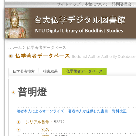
サイトマップ
．
本館について
．
諮問委員会
．
．
ホーム
>
仏学著者データベース
仏学著者検索
検索結果
仏学著者データベース
普明燈
．
．
著者本人によるオーソライズ
著者本人が提供した書目
資料改正
シリアル番号：
53372
別名：