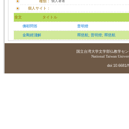
種類：
個人著者
個人サイト：
全文
タイトル
佛耶問答
普明燈
金剛經淺解
釋慈航
;
普明燈
;
釋慈航
国立台湾大学
文学部仏教学セン
National Taiwan Universi
doi:10.6681