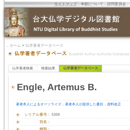
サイトマップ
．
本館について
．
諮問委員会
．
．
ホーム
>
仏学著者データベース
仏学著者検索
検索結果
仏学著者データベース
Engle, Artemus B.
．
．
著者本人によるオーソライズ
著者本人が提供した書目
資料改正
シリアル番号：
5359
別名：
種類：