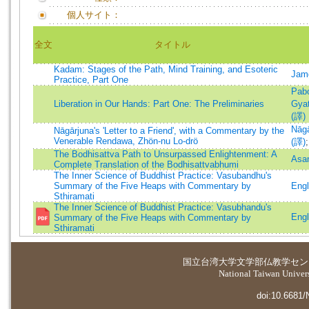
個人サイト：
全文
タイトル
Kadam: Stages of the Path, Mind Training, and Esoteric
Jamg
Practice, Part One
Pab
Liberation in Our Hands: Part One: The Preliminaries
Gya
(譯)
Nāgā
Nāgārjuna's 'Letter to a Friend', with a Commentary by the
Venerable Rendawa, Zhön-nu Lo-drö
(譯)
The Bodhisattva Path to Unsurpassed Enlightenment: A
Asa
Complete Translation of the Bodhisattvabhumi
The Inner Science of Buddhist Practice: Vasubandhu's
Summary of the Five Heaps with Commentary by
Engl
Sthiramati
The Inner Science of Buddhist Practice: Vasubhandu's
Engl
Summary of the Five Heaps with Commentary by
Sthiramati
国立台湾大学
文学部仏教学セン
National Taiwan Universi
doi:10.6681