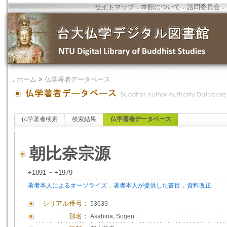
サイトマップ
．
本館について
．
諮問委員会
．
．
ホーム
>
仏学著者データベース
仏学著者検索
検索結果
仏学著者データベース
朝比奈宗源
+1891 ~ +1979
．
．
著者本人によるオーソライズ
著者本人が提供した書目
資料改正
シリアル番号：
53639
別名：
Asahina, Sogen