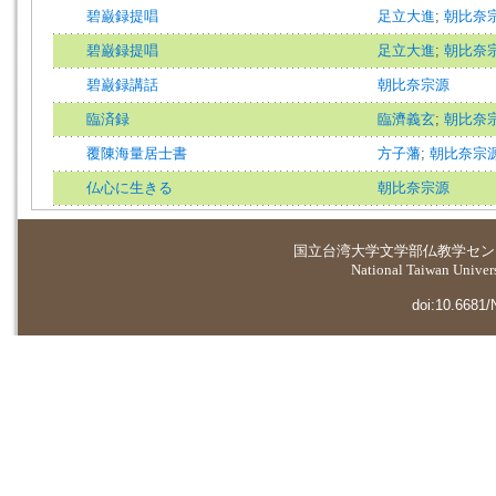
碧巌録提唱
足立大進
;
朝比奈
碧巌録提唱
足立大進
;
朝比奈
碧巌録講話
朝比奈宗源
臨済録
臨濟義玄
;
朝比奈
覆陳海量居士書
方子藩
;
朝比奈宗
仏心に生きる
朝比奈宗源
国立台湾大学
文学部仏教学セン
National Taiwan Universi
doi:10.6681