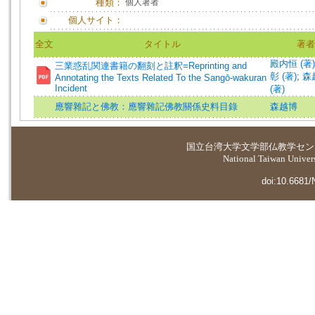
種類：
個人著者
個人サイト：
全文
タイトル
著者
殿内恒 (著)
三業惑乱関連書籍の翻刻と註釈=Reprinting and
彰 (著)
;
森
Annotating the Texts Related To the Sangō-wakuran
Incident
(著)
應響雜記と佛教：應響雜記佛教關係史料目錄
森越博
国立台湾大学
文学部仏教学セン
National Taiwan Universi
doi:10.6681