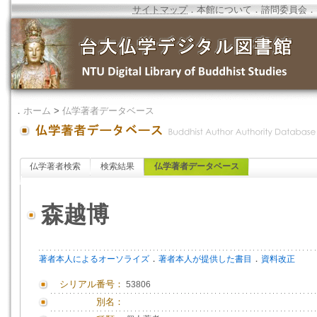
サイトマップ
．
本館について
．
諮問委員会
．
．
ホーム
>
仏学著者データベース
仏学著者検索
検索結果
仏学著者データベース
森越博
．
．
著者本人によるオーソライズ
著者本人が提供した書目
資料改正
シリアル番号：
53806
別名：