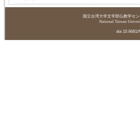
国立台湾大学
文学部仏教学セン
National Taiwan Universi
doi:10.6681