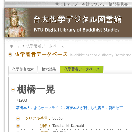
サイトマップ
．
本館について
．
諮問委員会
．
．
ホーム
>
仏学著者データベース
仏学著者検索
検索結果
仏学著者データベース
棚橋一晃
+1933 ~
．
．
著者本人によるオーソライズ
著者本人が提供した書目
資料改正
シリアル番号：
53865
別名：
Tanahashi, Kazuaki