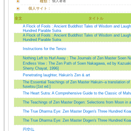
種類：
個人著者
個人サイト：
全文
タイトル
A Flock of Fools : Ancient Buddhist Tales of Wisdom and Laugh
Hundred Parable Sutra
A Flock of Fools : Ancient Buddhist Tales of Wisdom and Laugh
Hundred Parable Sutra
Instructions for the Tenzo
Nothing Left to Hurl Away：The Journals of Zen Master Soen N
Endless Vow：The Zen Path of Soen Nakagawa, ed by Kazuaki
Sherry Chayat, 1996]
Penetrating laughter, Hakuin's Zen & art
The Essential Teachings of Zen Master Hakuin--a translation of
fusetsu [1st ed.]
The Heart Sutra: A Comprehensive Guide to the Classic of Ma
The Teachings of Zen Master Dogen: Selections from Moon in 
The True Dharma Eye: Zen Master Dogen's Three Hundred Koa
The True Dharma Eye: Zen Master Dogen's Three Hundred Koa
円空仏