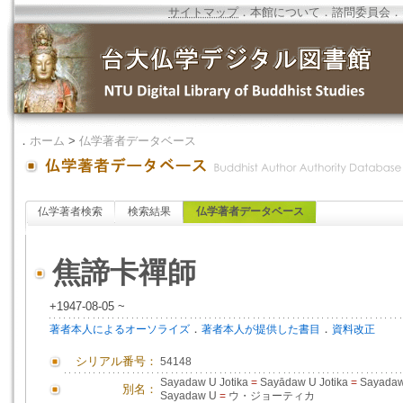
サイトマップ
．
本館について
．
諮問委員会
．
．
ホーム
>
仏学著者データベース
仏学著者検索
検索結果
仏学著者データベース
焦諦卡禪師
+1947-08-05 ~
．
．
著者本人によるオーソライズ
著者本人が提供した書目
資料改正
シリアル番号：
54148
Sayadaw U Jotika
=
Sayādaw U Jotika
=
Sayadaw 
別名：
Sayadaw U
=
ウ・ジョーティカ