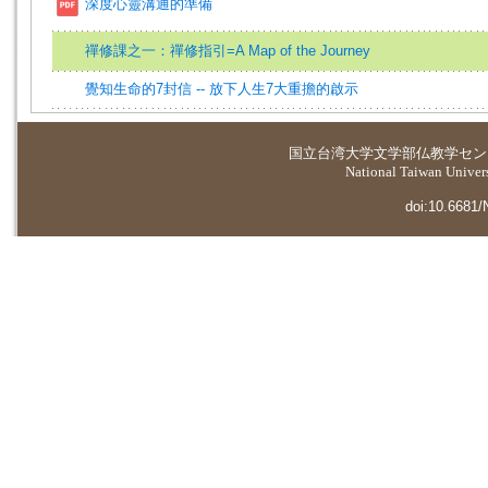
深度心靈溝通的準備
禪修課之一：禪修指引=A Map of the Journey
覺知生命的7封信 -- 放下人生7大重擔的啟示
国立台湾大学
文学部仏教学セン
National Taiwan Universi
doi:10.6681