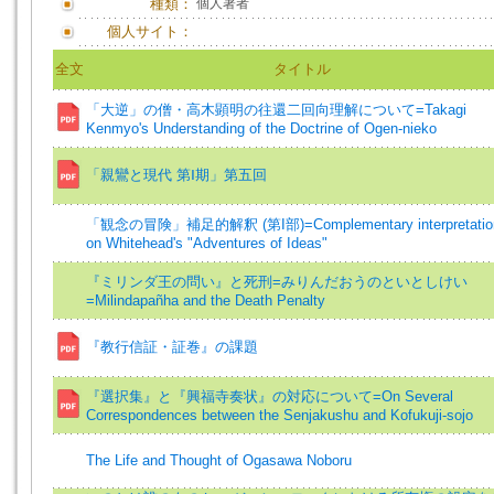
種類：
個人著者
個人サイト：
全文
タイトル
「大逆」の僧・高木顕明の往還二回向理解について=Takagi
Kenmyo's Understanding of the Doctrine of Ogen-nieko
「親鸞と現代 第Ⅰ期」第五回
「観念の冒険」補足的解釈 (第I部)=Complementary interpretatio
on Whitehead's "Adventures of Ideas"
『ミリンダ王の問い』と死刑=みりんだおうのといとしけい
=Milindapañha and the Death Penalty
『教行信証・証巻』の課題
『選択集』と『興福寺奏状』の対応について=On Several
Correspondences between the Senjakushu and Kofukuji-sojo
The Life and Thought of Ogasawa Noboru