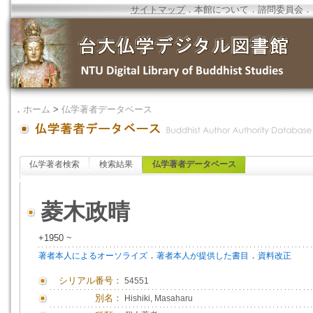
サイトマップ
．
本館について
．
諮問委員会
．
．
ホーム
>
仏学著者データベース
仏学著者検索
検索結果
仏学著者データベース
菱木政晴
+1950 ~
．
．
著者本人によるオーソライズ
著者本人が提供した書目
資料改正
シリアル番号：
54551
別名：
Hishiki, Masaharu