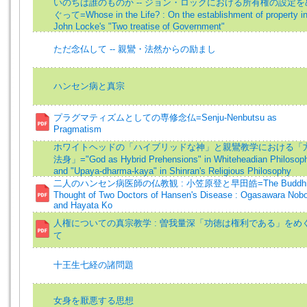
いのちは誰のものか -- ジョン・ロックにおける所有権の設定を
ぐって=Whose in the Life? : On the establishment of property i
John Locke's "Two treatise of Government"
ただ念仏して -- 親鸞・法然からの励まし
ハンセン病と真宗
プラグマティズムとしての専修念仏=Senju-Nenbutsu as
Pragmatism
ホワイトヘッドの「ハイブリッドな神」と親鸞教学における「
法身」="God as Hybrid Prehensions" in Whiteheadian Philosop
and "Upaya-dharma-kaya" in Shinran's Religious Philosophy
二人のハンセン病医師の仏教観 : 小笠原登と早田皓=The Buddhi
Thought of Two Doctors of Hansen's Disease : Ogasawara Nob
and Hayata Ko
人権についての真宗教学 : 曽我量深「功徳は権利である」をめ
て
十王生七経の諸問題
女身を厭悪する思想