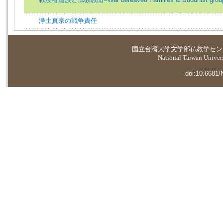
浄土真宗の戦争責任
国立台湾大学
文学部仏教学セン
National Taiwan Universi
doi:10.6681