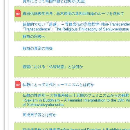
真宗にとって靖国問題とは何か(天皇)
真宗伝統教学再考 : 高木顕明の還相回向論のルーツを求めて
超越的でない「超越」 -- 専修念仏の宗教哲学=Non-Transcendent
"Transcendence" : The Religious Philosophy of Senju-nenbutsu
解放の宗教へ
解放の真宗の前提
親鸞における「仏智疑惑」とは何か
仏教にとって近代ヒューマニズムとは何か
仏教の性差別 -- 大無量寿経三十五願のフェミニズムからの解釈
=Sexism in Buddhism -- A Feminist Interpretation to the 35th V
of Sukhavativyuha-sutra
変成男子説とは何か
戦没者遺族と仏教教団=War bereaved Families & Buddhist grou