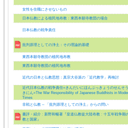
女性を住職にさせないもの
日本仏教による植民地布教：東西本願寺教団の場合
日本仏教の戦争責任
批判原理としての浄土：その理論的基礎
東西本願寺教団の植民地布教
東西本願寺教団の植民地布教
近代の日本と仏教思想：真宗大谷派の「近代教学」再検討
近代日本仏教の戦争責任=きんだいにほんぶっきょうのせんそ
きにん=The War Responsibility of Japanese Buddhists in Mode
Times
非戦と仏教 -- 「批判原理としての浄土」からの問い
書評・紹介 : 新野和暢著『皇道仏教徒大陸布教 : 十五年戦争期
教と国家』