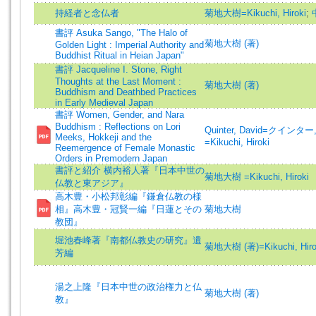
持経者と念仏者
菊地大樹=Kikuchi, Hiroki
;
書評 Asuka Sango, "The Halo of
菊地大樹 (著)
Golden Light : Imperial Authority and
Buddhist Ritual in Heian Japan"
書評 Jacqueline I. Stone, Right
Thoughts at the Last Moment :
菊地大樹 (著)
Buddhism and Deathbed Practices
in Early Medieval Japan
書評 Women, Gender, and Nara
Buddhism : Reflections on Lori
Quinter, David=クイン
Meeks, Hokkeji and the
=Kikuchi, Hiroki
Reemergence of Female Monastic
Orders in Premodern Japan
書評と紹介 横内裕人著『日本中世の
菊地大樹 =Kikuchi, Hiroki
仏教と東アジア』
高木豊・小松邦彰編『鎌倉仏教の様
相』高木豊・冠賢一編『日蓮とその
菊地大樹
教団』
堀池春峰著『南都仏教史の研究』遺
菊地大樹 (著)=Kikuchi, Hirok
芳編
湯之上隆『日本中世の政治権力と仏
菊地大樹 (著)
教』