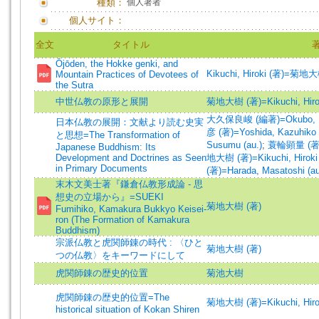
種類：
個人著者
個人サイト：
全文
タイトル
Ōjōden, the Hokke genki, and
Kikuchi, Hiroki (著)=菊地大
Mountain Practices of Devotees of
the Sutra
中世仏教の原形と展開
菊地大樹 (著)=Kikuchi, Hirok
大久保良峻 (編著)=Okubo, Ry
日本仏教の展開：文献より読む史実
彦 (著)=Yoshida, Kazuhiko 
と思想=The Transformation of
Susumu (au.)
;
蓑輪顕量 (著)=M
Japanese Buddhism: Its
Development and Doctrines as Seen
地大樹 (著)=Kikuchi, Hiroki 
in Primary Documents
(著)=Harada, Masatoshi (au
末木文美士著『鎌倉仏教形成論 - 思
想史の立場から』=SUEKI
菊地大樹 (著)
Fumihiko, Kamakura Bukkyo Keisei-
ron (The Formation of Kamakura
Buddhism)
宗派仏教と虎関師錬の時代 : 〈ひと
菊地大樹 (著)
つの仏教〉をキーワードにして
虎関師錬の歴史的位置
菊池大樹
虎関師錬の歴史的位置=The
菊地大樹 (著)=Kikuchi, Hirok
historical situation of Kokan Shiren