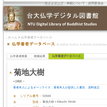
サイトマップ
．
本館について
．
諮問委員会
．
．
ホーム
>
仏学著者データベース
仏学著者検索
検索結果
仏学著者データベース
菊地大樹
+1968 ~
．
．
著者本人によるオーソライズ
著者本人が提供した書目
資料改正
シリアル番号：
54569
別名：
菊池大樹
=
Kikuchi, Hiroki