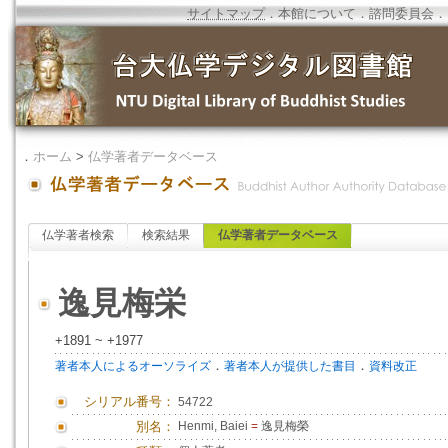
サイトマップ
．
本館について
．
諮問委員会
．
．
ホーム
>
仏学著者データベース
仏学著者検索
検索結果
仏学著者データベース
逸見梅栄
+1891 ~ +1977
．
．
著者本人によるオーソライズ
著者本人が提供した書目
資料改正
シリアル番号：
54722
別名：
Henmi, Baiei
=
逸見梅榮