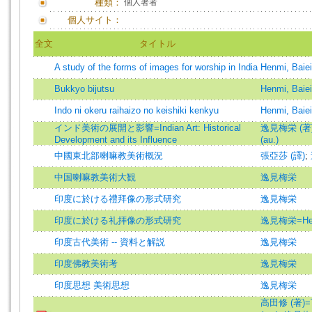
種類：
個人著者
個人サイト：
全文
タイトル
A study of the forms of images for worship in India
Henmi, Baiei
Bukkyo bijutsu
Henmi, Baiei
Indo ni okeru raihaizo no keishiki kenkyu
Henmi, Baiei
インド美術の展開と影響=Indian Art: Historical
逸見梅栄 (著)=
Development and its Influence
(au.)
中國東北部喇嘛教美術概況
張亞莎 (譯)
;
中国喇嘛教美術大観
逸見梅栄
印度に於ける禮拜像の形式研究
逸見梅栄
印度に於ける礼拝像の形式研究
逸見梅栄=Henm
印度古代美術 -- 資料と解説
逸見梅栄
印度佛教美術考
逸見梅栄
印度思想 美術思想
逸見梅栄
高田修 (著)=T