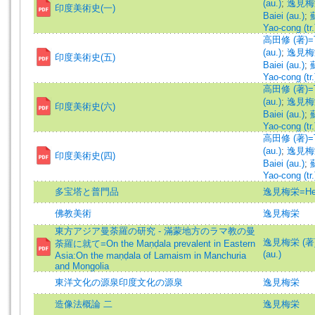
(au.)
;
逸見梅栄
印度美術史(一)
Baiei (au.)
;
Yao-cong (tr.
高田修 (著)=T
(au.)
;
逸見梅栄
印度美術史(五)
Baiei (au.)
;
Yao-cong (tr.
高田修 (著)=T
(au.)
;
逸見梅栄
印度美術史(六)
Baiei (au.)
;
Yao-cong (tr.
高田修 (著)=T
(au.)
;
逸見梅栄
印度美術史(四)
Baiei (au.)
;
Yao-cong (tr.
多宝塔と普門品
逸見梅栄=Henm
佛教美術
逸見梅栄
東方アジア曼荼羅の研究 - 滿蒙地方のラマ教の曼
逸見梅栄 (著)=
荼羅に就て=On the Maṇḍala prevalent in Eastern
(au.)
Asia:On the maṇḍala of Lamaism in Manchuria
and Mongolia
東洋文化の源泉印度文化の源泉
逸見梅栄
造像法概論 二
逸見梅栄