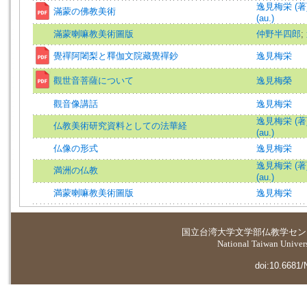
逸見梅栄 (著)=
滿蒙の佛教美術
(au.)
滿蒙喇嘛教美術圖版
仲野半四郎
;
覺禪阿闍梨と釋伽文院藏覺禪鈔
逸見梅栄
觀世音菩薩について
逸見梅榮
觀音像講話
逸見梅栄
逸見梅栄 (著)=
仏教美術研究資料としての法華経
(au.)
仏像の形式
逸見梅栄
逸見梅栄 (著)=
満洲の仏教
(au.)
満蒙喇嘛教美術圖版
逸見梅栄
国立台湾大学
文学部仏教学セン
National Taiwan Universi
doi:10.6681