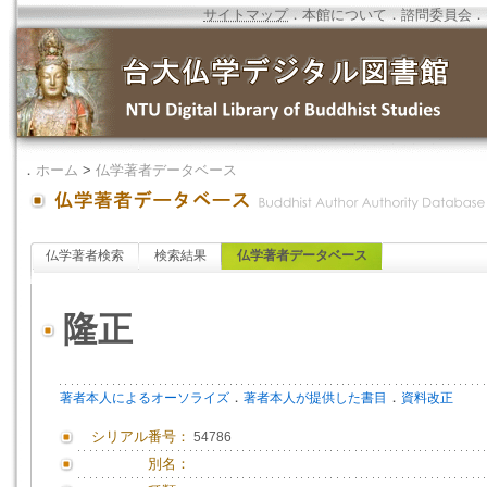
サイトマップ
．
本館について
．
諮問委員会
．
．
ホーム
>
仏学著者データベース
仏学著者検索
検索結果
仏学著者データベース
隆正
．
．
著者本人によるオーソライズ
著者本人が提供した書目
資料改正
シリアル番号：
54786
別名：