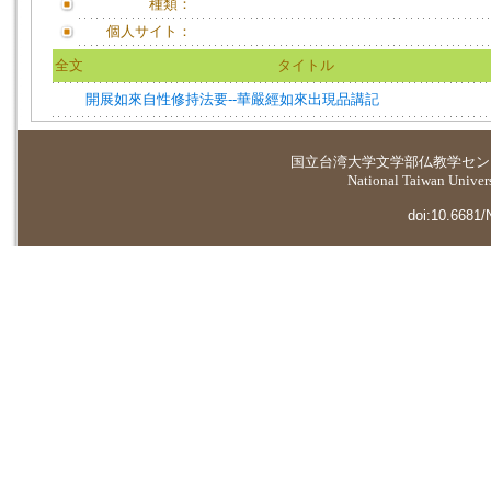
種類：
個人サイト：
全文
タイトル
開展如來自性修持法要--華嚴經如來出現品講記
国立台湾大学
文学部仏教学セン
National Taiwan Universi
doi:10.6681