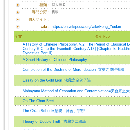
種類：
個人著者
専門分野：
哲學
個人サイト：
wiki：
https://en.wikipedia.org/wiki/Feng_Youlan
全文
タイトル
A History of Chinese Philosophy, V.2: The Period of Classical 
Century B.C. to the Twentieth Century A.D.) [Chapter Ix: Buddh
Dynasties Part II)
A Short History of Chinese Philosophy
Completion of the Doctrine of Mere Ideation=玄奘之成唯識論
Essay on the Gold Lion=法藏之金師子論
Mahayana Method of Cessation and Contemplation=天
On The Chan Sect
The Ch'an School=慧能、神會、宗密
Theory of Double Truth=吉藏之二諦論