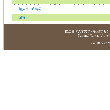
論人生中底境界
論禪宗
国立台湾大学
文学部仏教学セン
National Taiwan Universi
doi:10.6681