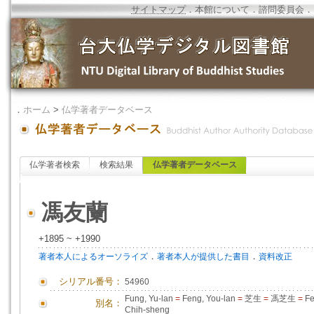
サイトマップ
．
本館について
．
諮問委員会
．
．
ホーム
>
仏学著者データベース
仏学著者検索
検索結果
仏学著者データベース
馮友蘭
+1895 ~ +1990
．
．
著者本人によるオーソライズ
著者本人が提供した書目
資料改正
シリアル番号：
54960
Fung, Yu-lan
=
Feng, You-lan
=
芝生
=
馮芝生
=
Fe
別名：
Chih-sheng