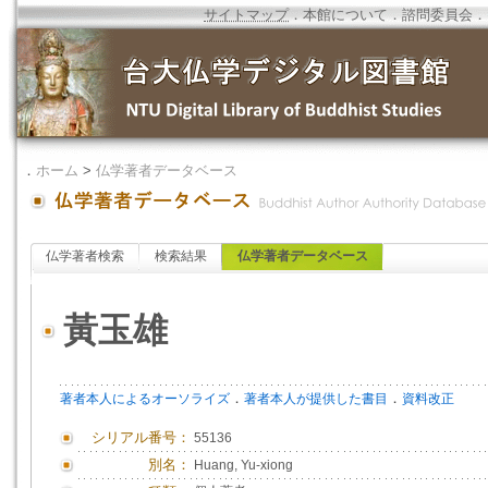
サイトマップ
．
本館について
．
諮問委員会
．
．
ホーム
>
仏学著者データベース
仏学著者検索
検索結果
仏学著者データベース
黃玉雄
．
．
著者本人によるオーソライズ
著者本人が提供した書目
資料改正
シリアル番号：
55136
別名：
Huang, Yu-xiong