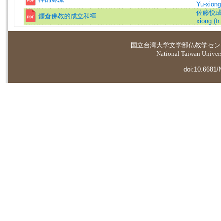
Yu-xiong 
佐藤悦成 (著
鐮倉佛教的成立和禪
xiong (tr.
国立台湾大学
文学部仏教学セン
National Taiwan Universi
doi:10.6681