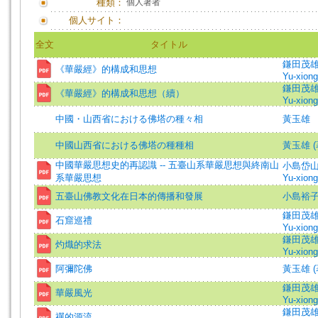
種類：
個人著者
個人サイト：
全文
タイトル
鎌田茂雄 (
《華嚴經》的構成和思想
Yu-xiong 
鎌田茂雄 (
《華嚴經》的構成和思想（續）
Yu-xiong 
中國・山西省における佛塔の種々相
黃玉雄
中國山西省における佛塔の種種相
黃玉雄 (
中國華嚴思想史的再認識 -- 五臺山系華嚴思想與終南山
小島岱山 (著
系華嚴思想
Yu-xiong 
五臺山佛教文化在日本的傳播和發展
小島裕子 
鎌田茂雄 (
石窟巡禮
Yu-xiong 
鎌田茂雄 (
灼熾的求法
Yu-xiong 
阿彌陀佛
黃玉雄 (著)
鎌田茂雄 (
華嚴風光
Yu-xiong 
鎌田茂雄 (
禪的源流