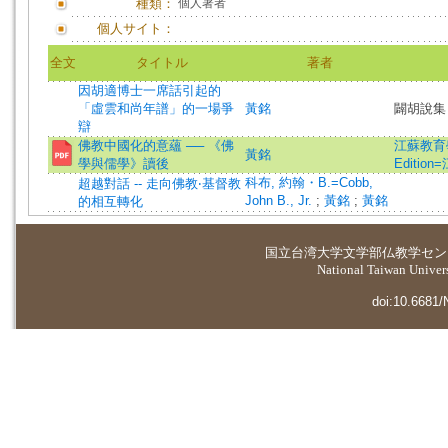
種類：
個人著者
個人サイト：
全文
タイトル
著者
因胡適博士一席話引起的
「虛雲和尚年譜」的一場爭
黃銘
闢胡說集
辯
佛教中國化的意蘊 ── 《佛
江蘇教育學院學
黃銘
學與儒學》讀後
Edition
科布, 約翰・B.=Cobb,
超越對話 -- 走向佛教‧基督教
John B., Jr.
;
黃銘
;
黃銘
的相互轉化
国立台湾大学
文学部仏教学セン
National Taiwan Universi
doi:10.6681