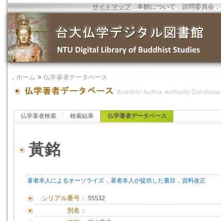
サイトマップ
．
本館について
．
諮問委員会
．
．
ホーム
>
仏学著者データベース
仏学著者検索
検索結果
仏学著者データベース
黃銘
．
．
著者本人によるオーソライズ
著者本人が提供した書目
資料改正
シリアル番号：
55532
別名：