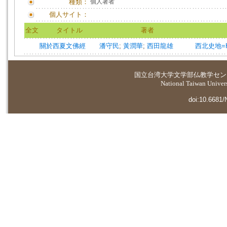
種類：
個人著者
個人サイト：
全文
タイトル
著者
關於西夏文佛經
潘守民
;
黃潤華
;
西田龍雄
西北史地=Hist
国立台湾大学
文学部仏教学セン
National Taiwan Universi
doi:10.6681