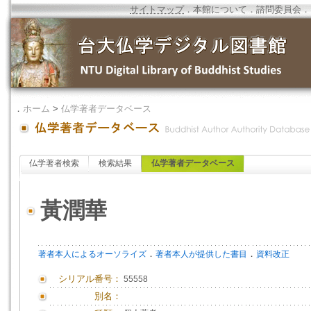
サイトマップ
．
本館について
．
諮問委員会
．
．
ホーム
>
仏学著者データベース
仏学著者検索
検索結果
仏学著者データベース
黃潤華
．
．
著者本人によるオーソライズ
著者本人が提供した書目
資料改正
シリアル番号：
55558
別名：