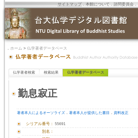
サイトマップ
．
本館について
．
諮問委員会
．
．
ホーム
>
仏学著者データベース
仏学著者検索
検索結果
仏学著者データベース
勤息寂正
．
．
著者本人によるオーソライズ
著者本人が提供した書目
資料改正
シリアル番号：
55691
別名：