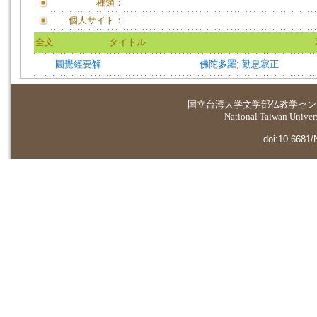
種類：
個人サイト：
全文
タイトル
圓覺經要解
佛陀多羅
;
勤息寂正
国立台湾大学
文学部仏教学セン
National Taiwan Universi
doi:10.6681