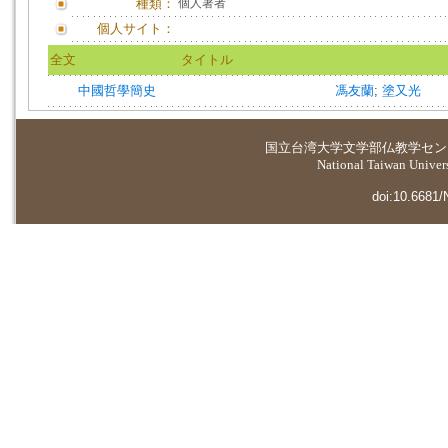
種類：
個人著者
個人サイト：
全文
タイトル
中國哲學簡史
馮友蘭
;
塗又光
国立台湾大学
文学部仏教学セン
National Taiwan Universi
doi:10.6681