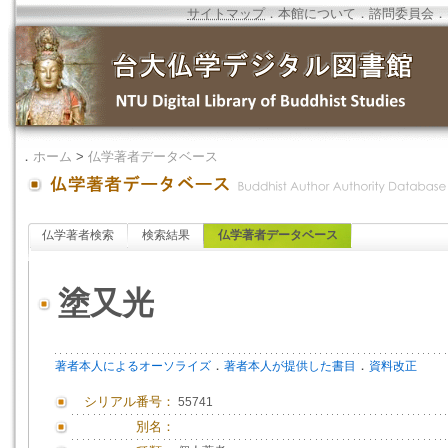
サイトマップ
．
本館について
．
諮問委員会
．
．
ホーム
>
仏学著者データベース
仏学著者検索
検索結果
仏学著者データベース
塗又光
．
．
著者本人によるオーソライズ
著者本人が提供した書目
資料改正
シリアル番号：
55741
別名：