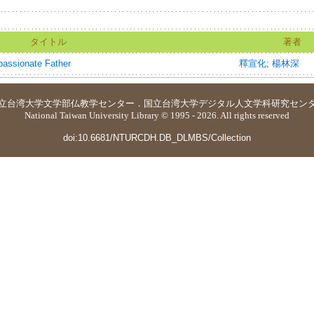
タイトル
著者
sionate Father
釋宣化
;
楊林深
立台湾大学
文学部仏教学センター
．
国立台湾大学デジタル人文学科研究セン
National Taiwan University Library © 1995 - 2026. All rights reserved
doi:10.6681/NTURCDH.DB_DLMBS/Collection