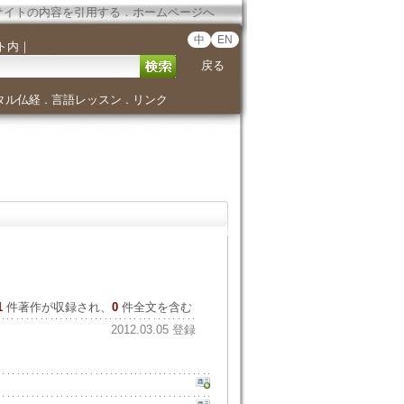
サイトの内容を引用する
．
ホームページへ
中
EN
ト内
｜
戻る
タル仏経
言語レッスン
リンク
．
．
1
件著作が収録され、
0
件全文を含む
2012.03.05 登録