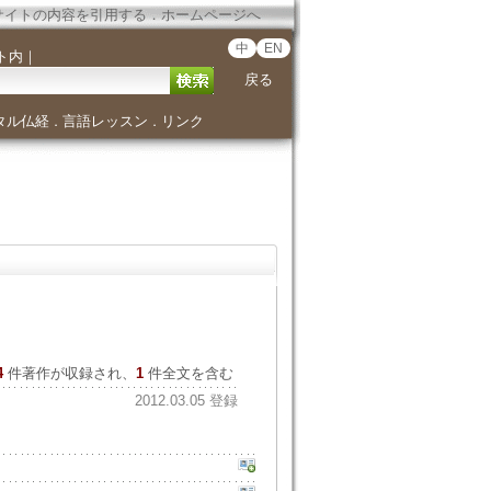
サイトの内容を引用する
．
ホームページへ
中
EN
ト内
｜
戻る
タル仏経
言語レッスン
リンク
．
．
4
件著作が収録され、
1
件全文を含む
2012.03.05 登録