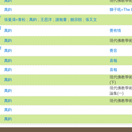
萬鈞
現代佛教學術叢
萬鈞
獅子吼=The Li
中
張曼濤=青松
;
萬鈞
;
王思洋
;
謝無量
;
饒宗頤
;
張又文
普
萬鈞
覺有情
萬鈞
現代佛教學術叢
附
萬鈞
覺音
萬鈞
喜報
萬鈞
喜報
現代佛教學術叢
萬鈞
(下)
現代佛教學術叢
萬鈞
論集(一)
萬鈞
現代佛教學術叢
萬鈞
萬鈞