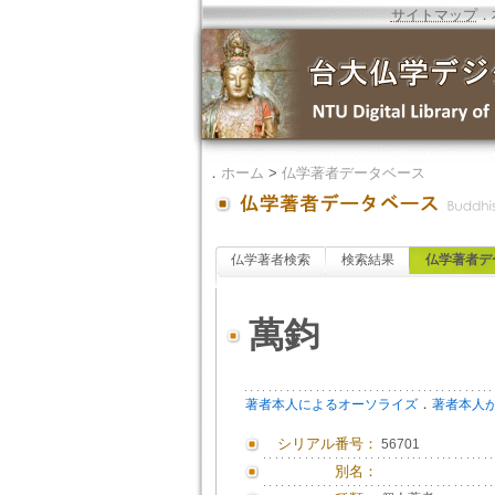
サイトマップ
．
．
ホーム
>
仏学著者データベース
仏学著者検索
検索結果
仏学著者デ
萬鈞
．
著者本人によるオーソライズ
著者本人
シリアル番号：
56701
別名：