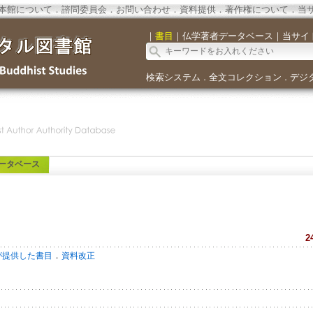
本館について
．
諮問委員会
．
お問い合わせ
．
資料提供
．
著作権について
．
当
｜
書目
｜
仏学著者データベース
｜
当サイ
検索システム
全文コレクション
デジ
．
．
ータベース
2
．
が提供した書目
資料改正