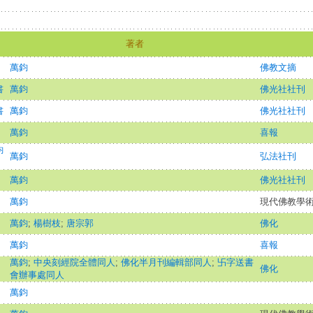
著者
萬鈞
佛教文摘
書
萬鈞
佛光社社刊
書
萬鈞
佛光社社刊
萬鈞
喜報
鈞
萬鈞
弘法社刊
萬鈞
佛光社社刊
萬鈞
現代佛教學術叢
萬鈞
;
楊樹枝
;
唐宗郭
佛化
萬鈞
喜報
萬鈞
;
中央刻經院全體同人
;
佛化半月刊編輯部同人
;
卐字送書
佛化
會辦事處同人
萬鈞