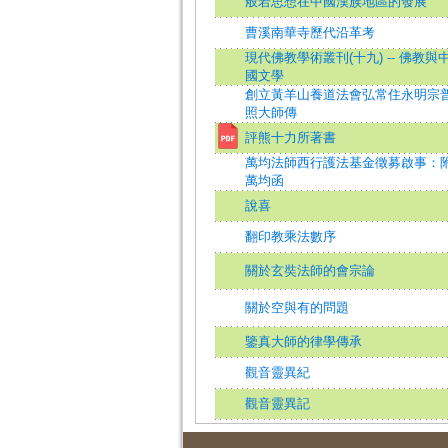
般若思想在中國漢族地區的發展
曹溪南華寺歷代沿革考
現代佛教學術叢刊(十九) -- 佛教與
國文學
創立黃羊山養道法會弘常住永明宗
照大師傳
評熊十力所著書
萬均法師西行護法基金徵募啟事：
萬均函
說喜
翻印教乘法數序
關於玄奘法師的會宗論
關於空與有的問題
鑒真大師的律學傳承
觀音靈異紀
觀音靈異記