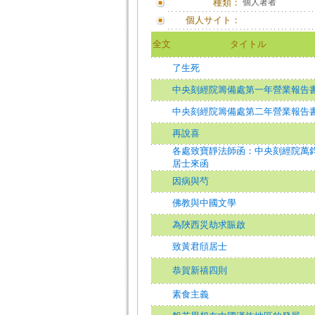
種類：
個人著者
個人サイト：
全文
タイトル
了生死
中央刻經院籌備處第一年營業報告
中央刻經院籌備處第二年營業報告
再說喜
各處致寶靜法師函：中央刻經院萬
居士來函
因病與芍
佛教與中國文學
為陜西災劫求賑啟
致黃君頎居士
恭賀新禧四則
素食主義