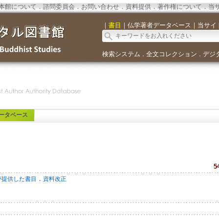
本館について
．
諮問委員会
．
お問い合わせ
．
資料提供
．
著作権について
．
当
｜
書目
｜
仏学著者データベース
｜
当サイ
検索システム
全文コレクション
デジ
．
．
ータベース
5
．
が提供した書目
資料改正