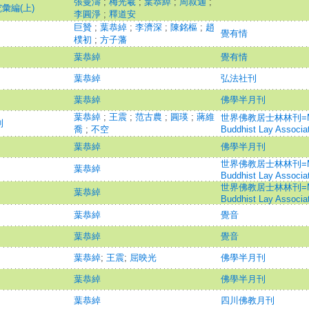
張曼濤
;
梅光羲
;
葉恭綽
;
周叔迦
;
彙編(上)
李圓淨
;
釋道安
巨贊
;
葉恭綽
;
李濟深
;
陳銘樞
;
趙
覺有情
樸初
;
方子藩
葉恭綽
覺有情
葉恭綽
弘法社刊
葉恭綽
佛學半月刊
葉恭綽
;
王震
;
范古農
;
圓瑛
;
蔣維
世界佛教居士林林刊=Magaz
則
喬
;
不空
Buddhist Lay Associa
葉恭綽
佛學半月刊
世界佛教居士林林刊=Magaz
葉恭綽
Buddhist Lay Associa
世界佛教居士林林刊=Magaz
葉恭綽
Buddhist Lay Associa
葉恭綽
覺音
葉恭綽
覺音
葉恭綽
;
王震
;
屈映光
佛學半月刊
葉恭綽
佛學半月刊
葉恭綽
四川佛教月刊