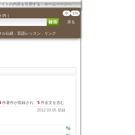
サイトの内容を引用する
．
ホームページへ
中
EN
ト内
｜
戻る
タル仏経
言語レッスン
リンク
．
．
4
件著作が収録され、
5
件全文を含む
2012.03.05 登録