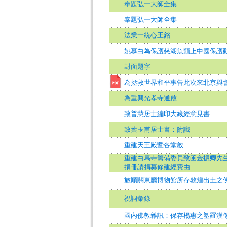
奉題弘一大師全集
奉題弘一大師全集
法業一統心王銘
姚慕白為保護慈湖魚類上中國保護
封面題字
為拯救世界和平事告此次來北京與
為重興光孝寺通啟
致普慧居士編印大藏經意見書
致葉玉甫居士書：附識
重建天王殿暨各堂啟
重建白馬寺籌備委員致函金振卿先
捐冊請捐募修建經費由
旅順關東廳博物館所存敦煌出土之
祝詞彙錄
國內佛教雜訊：保存楊惠之塑羅漢