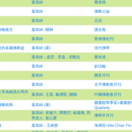
葉恭綽
覺有情
葉恭綽
佛教公論
葉恭綽
正信
動物會文
葉恭綽
;
關炯
護生報
葉恭綽
香海佛化刊
會的各國佛教徒
葉恭綽 (著)
現代佛學
葉恭綽
;
虛雲
;
章嘉
;
胡毅生
覺有情
葉恭綽
妙法輪
葉恭綽
圓音月刊
葉恭綽
北平佛教會月刊
生等為檢送白馬寺
葉恭綽
;
王震
;
戴傳賢
;
關炯
中國佛教會月刊
圖書館學季栞=圖書館學季刊=
佛教經典
葉恭綽 (著)
Quarterly
葉恭綽
;
黃健六
;
釋塵空
;
歐陽漸
;
對
佛學半月刊
鳧老人
;
葉心齋
像
葉恭綽
;
王納善
海潮音=Hai Ch'ao Yin