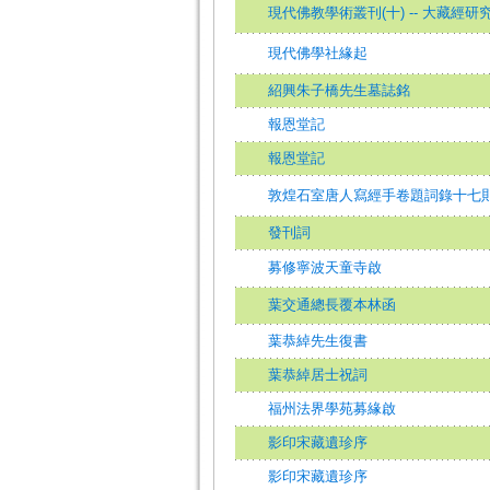
現代佛教學術叢刊(十) -- 大藏經研究
現代佛學社緣起
紹興朱子橋先生墓誌銘
報恩堂記
報恩堂記
敦煌石室唐人寫經手卷題詞錄十七
發刊詞
募修寧波天童寺啟
葉交通總長覆本林函
葉恭綽先生復書
葉恭綽居士祝詞
福州法界學苑募緣啟
影印宋藏遺珍序
影印宋藏遺珍序