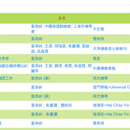
著者
葉恭綽
;
中國保護動物會
;
上海市佛學
大生報
會
葉恭綽
覺有情
葉恭綽
;
王震
;
胡瑞霖
;
黃慶瀾
;
梁啟
天津佛教居士林林刊
超
;
莊蘊寬
許率答
葉恭綽
覺音
地建設藏經樓以紀
葉恭綽
;
王震
;
圓瑛
;
德寬
;
狄葆賢
;
聞
中國佛教會報
蘭亭
翻譯工作
葉恭綽 (著)
現代佛學
葉恭綽
普門學報=Universal Gat
葉恭綽 (著)
現代佛學
葉恭綽
;
朱慶瀾
;
費師洪
海潮音=Hai Ch'ao Yin
葉恭綽
;
朱慶瀾
海潮音=Hai Ch'ao Yin
識
葉恭綽
覺有情