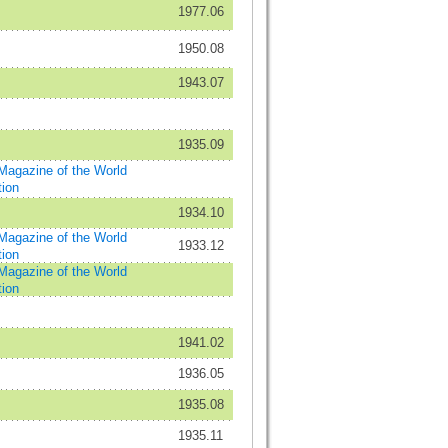
1977.06
1950.08
1943.07
1935.09
ine of the World
tion
1934.10
ine of the World
1933.12
tion
ine of the World
tion
1941.02
1936.05
1935.08
1935.11