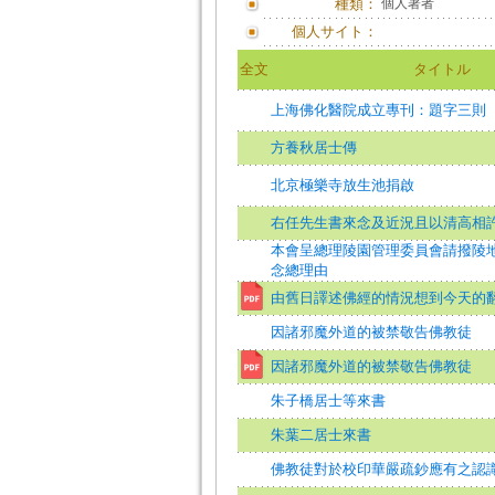
種類：
個人著者
個人サイト：
全文
タイトル
上海佛化醫院成立專刊：題字三則
方養秋居士傳
北京極樂寺放生池捐啟
右任先生書來念及近況且以清高相
本會呈總理陵園管理委員會請撥陵
念總理由
由舊日譯述佛經的情況想到今天的
因諸邪魔外道的被禁敬告佛教徒
因諸邪魔外道的被禁敬告佛教徒
朱子橋居士等來書
朱葉二居士來書
佛教徒對於校印華嚴疏鈔應有之認