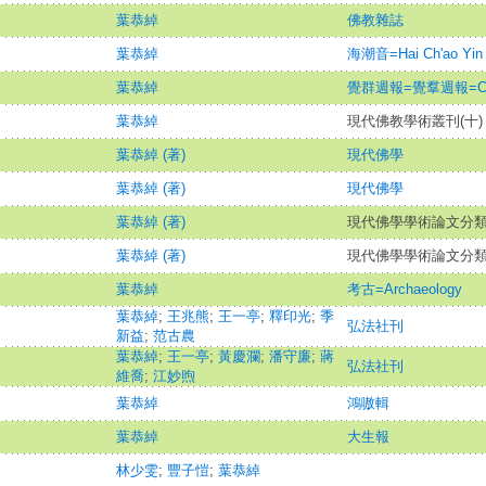
葉恭綽
佛教雜誌
葉恭綽
海潮音=Hai Ch'ao Yin
葉恭綽
覺群週報=覺羣週報=Chuh
葉恭綽
現代佛教學術叢刊(十) 
葉恭綽 (著)
現代佛學
葉恭綽 (著)
現代佛學
葉恭綽 (著)
現代佛學學術論文分
葉恭綽 (著)
現代佛學學術論文分
葉恭綽
考古=Archaeology
葉恭綽
;
王兆熊
;
王一亭
;
釋印光
;
季
弘法社刊
新益
;
范古農
葉恭綽
;
王一亭
;
黃慶瀾
;
潘守廉
;
蔣
弘法社刊
維喬
;
江妙煦
葉恭綽
鴻嗷輯
葉恭綽
大生報
林少雯
;
豐子愷
;
葉恭綽