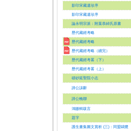
影印宋藏遺珍序
影印宋藏遺珍序
論永明宗派：附葉恭綽氏原書
歷代藏經考略
歷代藏經考略
歷代藏經考略（續完）
歷代藏經考畧（下）
歷代藏經考畧（上）
磧砂延聖院小志
諦公誄辭
諦公輓聯
鴻嗷輯跋言
題字
護生畫集圖文賞析 (三)：同盟鷗鷺