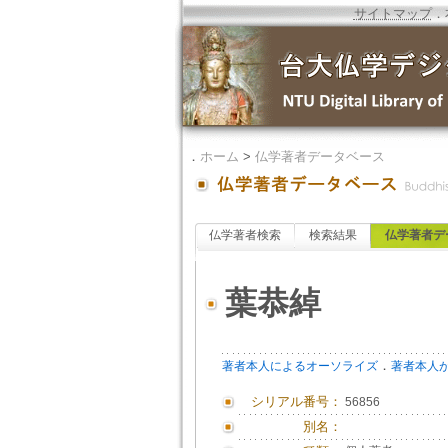
サイトマップ
．
．
ホーム
>
仏学著者データベース
仏学著者検索
検索結果
仏学著者デ
葉恭綽
．
著者本人によるオーソライズ
著者本人
シリアル番号：
56856
別名：