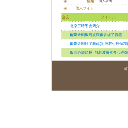
種類：
個人著者
個人サイト：
全文
タイトル
北京三時學會簡介
能斷金剛般若波羅蜜多經了義疏
能斷金剛經了義疏(附波若心經頌釋)
般若心經頌釋=般若波羅蜜多心經頌
国