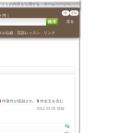
サイトの内容を引用する
．
ホームページへ
中
EN
ト内
｜
戻る
タル仏経
言語レッスン
リンク
．
．
4
件著作が収録され、
0
件全文を含む
2012.03.05 登録