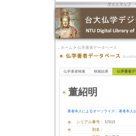
サイトマップ
．
．
ホーム
>
仏学著者データベース
仏学著者検索
検索結果
仏学著者デ
董紹明
．
著者本人によるオーソライズ
著者本人
シリアル番号：
57015
別名：