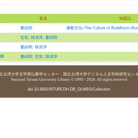
著者
掲載誌
董紹明
佛教文化=The Culture of Buddhism=Buddh
玄奘
;
韓清淨
;
董紹明
董紹明
;
韓清淨
釋
董紹明
;
玄奘
;
韓清淨
立台湾大学
文学部仏教学センター
．
国立台湾大学デジタル人文学科研究セン
National Taiwan University Library © 1995 - 2026. All rights reserved
doi:10.6681/NTURCDH.DB_DLMBS/Collection