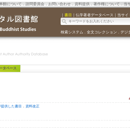
本館について
．
諮問委員会
．
お問い合わせ
．
資料提供
．
著作権について
．
当
｜
書目
｜
仏学著者データベース
｜
当サイ
検索システム
全文コレクション
デジ
．
．
ータベース
．
が提供した書目
資料改正