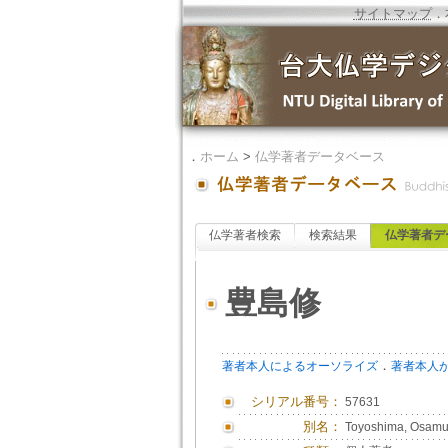
サイトマップ
．
．
ホーム
>
仏学著者データベース
仏学著者検索
検索結果
仏学著者デ
豊島修
．
著者本人によるオーソライズ
著者本人
シリアル番号：
57631
別名：
Toyoshima, Osam