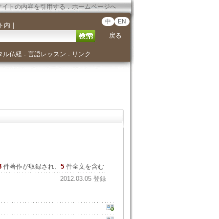
サイトの内容を引用する
．
ホームページへ
中
EN
ト内
｜
戻る
タル仏経
言語レッスン
リンク
．
．
3
件著作が収録され、
5
件全文を含む
2012.03.05 登録