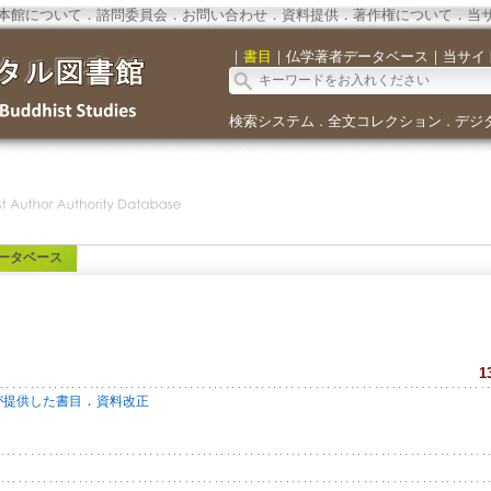
本館について
．
諮問委員会
．
お問い合わせ
．
資料提供
．
著作権について
．
当
｜
書目
｜
仏学著者データベース
｜
当サイ
検索システム
全文コレクション
デジ
．
．
ータベース
1
．
が提供した書目
資料改正
u