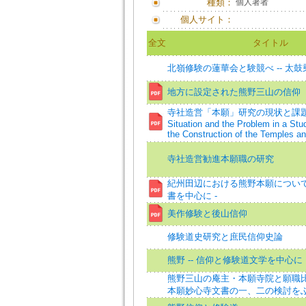
種類：
個人著者
個人サイト：
全文
タイトル
北嶺修験の蓮華会と験競べ -- 太
地方に設定された熊野三山の信仰
寺社造営「本願」研究の現状と課題=Th
Situation and the Problem in a St
the Construction of the Temples an
寺社造営勧進本願職の研究
紀州田辺における熊野本願について 
書を中心に -
美作修験と後山信仰
修験道史研究と庶民信仰史論
熊野 -- 信仰と修験道文学を中心に
熊野三山の庵主・本願寺院と願職比丘
本願妙心寺文書の一、二の検討を