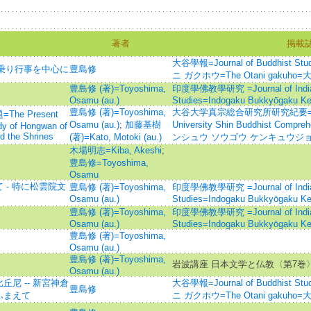
著者
掲載
大谷學報=Journal of Buddhist Stu
鼓乗り行事を中心に
豊島修
ニ ガクホウ=The Otani gakuho
豊島修 (著)=Toyoshima,
印度學佛教學研究 =Journal of Indian
Osamu (au.)
Studies=Indogaku Bukkyōgaku K
豊島修 (著)=Toyoshima,
大谷大学真宗総合研究所研究紀要=Annual 
e Present
Osamu (au.)
;
加藤基樹
University Shin Buddhist Compreh
udy of Hongwan of
d the Shrines
(著)=Kato, Motoki (au.)
ンシュウ ソウゴウ ケンキュウジョ
木場明志=Kiba, Akeshi
;
豊島修=Toyoshima,
Osamu
- 特に松雲院文
豊島修 (著)=Toyoshima,
印度學佛教學研究 =Journal of Indian
Osamu (au.)
Studies=Indogaku Bukkyōgaku K
豊島修 (著)=Toyoshima,
印度學佛教學研究 =Journal of Indian
Osamu (au.)
Studies=Indogaku Bukkyōgaku K
豊島修 (著)=Toyoshima,
Osamu (au.)
豊島修 (著)=Toyoshima,
岩波講座 日本文学と仏教〈第7巻
Osamu (au.)
尼 -- 新宮神倉
大谷學報=Journal of Buddhist Stu
豊島修
ふまえて
ニ ガクホウ=The Otani gakuho