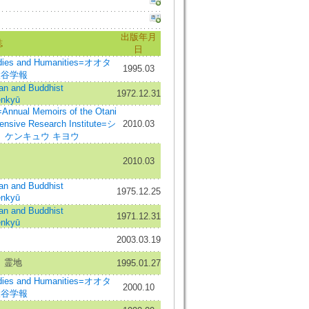
出版年月
誌
日
dies and Humanities=オオタ
1995.03
=大谷学報
 and Buddhist
1972.12.31
enkyū
Memoirs of the Otani
ensive Research Institute=シ
2010.03
 ケンキュウ キヨウ
2010.03
 and Buddhist
1975.12.25
enkyū
 and Buddhist
1971.12.31
enkyū
2003.03.19
〉霊地
1995.01.27
dies and Humanities=オオタ
2000.10
=大谷学報