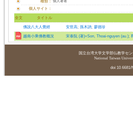
種類：
個人著者
個人サイト：
全文
タイトル
佛說八大人覺經
安世高
;
孫木訥
;
廖德珍
越南小乘佛教概況
宋泰阮 (著)=Son, Thoai-nguyen (au.)
;
国立台湾大学
文学部仏教学セン
National Taiwan Universi
doi:10.6681