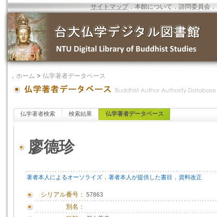
サイトマップ
．
本館について
．
諮問委員会
．
．
ホーム
>
仏学著者データベース
仏学著者検索
検索結果
仏学著者データベース
廖德珍
．
．
著者本人によるオーソライズ
著者本人が提供した書目
資料改正
シリアル番号：
57863
別名：