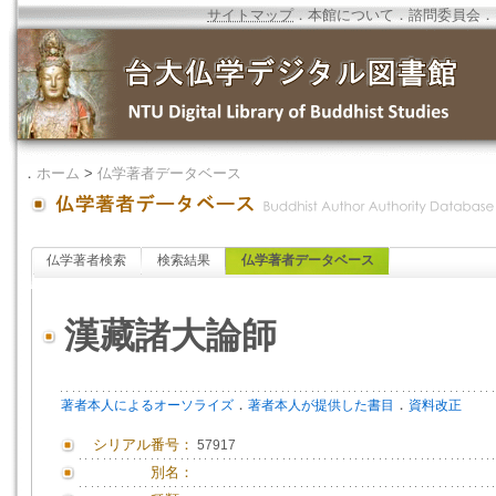
サイトマップ
．
本館について
．
諮問委員会
．
．
ホーム
>
仏学著者データベース
仏学著者検索
検索結果
仏学著者データベース
漢藏諸大論師
．
．
著者本人によるオーソライズ
著者本人が提供した書目
資料改正
シリアル番号：
57917
別名：