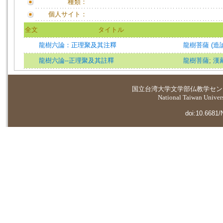
種類：
個人サイト：
全文
タイトル
龍樹六論：正理聚及其注釋
龍樹菩薩 (造論
龍樹六論--正理聚及其註釋
龍樹菩薩
;
漢
国立台湾大学
文学部仏教学セン
National Taiwan Universi
doi:10.6681