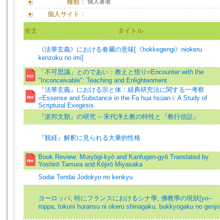
種類：
個人著者
個人サイト：
全文
タイトル
《法華玄義》における眷屬の意味[《hokkegengi》niokeru
kenzoku no imi]
「不可思議」とのであい：教えと悟り=Encounter with the
"Inconceivable": Teaching and Enlightenment
『法華玄義』における宗と体：経典研究法に関する一考察
=Essense and Substance in the Fa hua hsüan i: A Study of
Scriptural Exegesis
『楽邦文類』の研究 -- 宋代浄土教の特性と『教行信証』
『観経』解釈に見られる大乗的性格
Book Review: Muryōgi-kyō and Kanfugen-gyō Translated by
Yoshirō Tamura and Kōjirō Miyasaka
Sodai Tendai Jodokyo no kenkyu
ヨーロッパ, 特にフランスにおけるシナ學, 佛教學の現狀[yo--
roppa, tokuni huransu ni okeru shinagaku, bukkyogaku no genjo