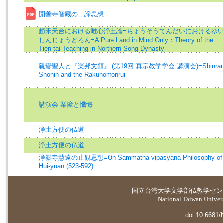
開善寺智藏の二諦思想
趙宋天台における唯心浄土論=ちょうそうてんだいにおけるゆ
しんじょうどろん=A Pure Land in Mind Only：Theory of the
Tien-tai Teaching in Northern Song Dynasty
親鸞聖人と『楽邦文類』 (第19回 真宗教学学会 講演会)=Shinra
Shonin and the Rakuhomonrui
講演会 業障と懺悔
浄土方便の仏道
浄土方便の仏道
浄影寺慧遠の止観思想=On Sammatha-vipasyana Philosophy of
Hui-yuan (523-592)
国立台湾大学
文学部仏教学セン
National Taiwan Universi
doi:10.6681