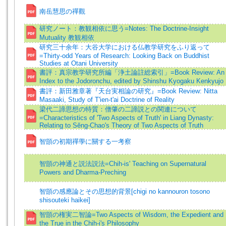
南岳慧思の禪觀
研究ノート：教観相依に思う=Notes: The Doctrine-Insight
Mutuality 教観相依
研究三十余年：大谷大学における仏教学研究をふり返って
=Thirty-odd Years of Research: Looking Back on Buddhist
Studies at Otani University
書評：真宗教学研究所編「浄土論註総索引」=Book Review: An
Index to the Jodoronchu, edited by Shinshu Kyogaku Kenkyujo
書評：新田雅章著『天台実相論の研究』=Book Review: Nitta
Masaaki, Study of T'ien-t'ai Doctrine of Reality
梁代二諦思想の特質：僧肇の二諦説との関連について
=Characteristics of 'Two Aspects of Truth' in Liang Dynasty:
Relating to Sĕng-Chao's Theory of Two Aspects of Truth
智顗の初期禪學に關する一考察
智顗の神通と説法説法=Chih-is' Teaching on Supernatural
Powers and Dharma-Preching
智顗の感應論とその思想的背景[chigi no kannouron tosono
shisouteki haikei]
智顗の権実二智論=Two Aspects of Wisdom, the Expedient and
the True in the Chih-i's Philosophy