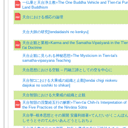
一仏乗と天台浄土教=The One Buddha Vehicle and T'ien-t'ai Pur
Land Buddhism
天台における感応の論理
天台大師の研究[tendaidaishi no kenkyu]
天台止観と業相=Karma and the Śamatha-Vipaśyanā in the T'ien
t'ai Doctrine
天台止観に見られる神秘思想=The Mysticism in Tien-tai's
samatha-vipasyana Teaching
天台思想における空観 -- 円融三諦としての空を中心に
天台智□における大乘戒の組織と止觀[tendai chigi niokeru
daijokai no soshiki to shikan]
天台智顗における大乗戒の組織と止観
天台智顗の涅槃経五行の解釈=T'ien-t'ai Chih-i's Interpretation of
the Five Practices of the Nirvāṇa Sūtra
天台學--根本思想とその展開 安藤利雄著=てんだいがくこんぽ
しそうとそのてんかいあんどうとしおちょ