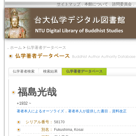
サイトマップ
．
本館について
．
諮問委員会
．
．
ホーム
>
仏学著者データベース
仏学著者検索
検索結果
仏学著者データベース
福島光哉
+1932 ~
．
．
著者本人によるオーソライズ
著者本人が提供した書目
資料改正
シリアル番号：
58170
別名：
Fukushima, Kosai