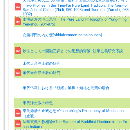
天台浄土教の二つの側面：知礼と遵式の念仏三昧論をめぐって
=Two Profiles in the T'ien-t'ai Pure Land Tradition: The Nien-fo
Samādhi of Chih-li (Zhi-li, 960-1028) and Tsun-shi (Zun-shi, 963-
1032)
永明延寿の浄土思想=The Pure Land Philosophy of Yung-ming
Yen-shou (904-975)
次第禪門の內方便[shidaizenmon no naihouben]
妙法としての圓融三諦とその思想的背景--法華玄義研究序說
宋代天台浄土教の研究
宋代天台浄土教の研究
宋代仏教における『観経』解釈：知礼と元照の場合
宋代浄土教の特色
奉先源清の止観思想=Yüan-ch'ing's Philosophy of Meditation
（止観）
法華玄義の教相論=The System of Buddhist Doctrine in the Fa-
hua-hsüan-i