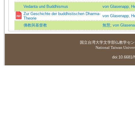
Vedanta und Buddhismus
von Glasenapp, H
Zur Geschichte der buddhistischen Dharma-
von Glasenapp, H
Theorie
佛教與基督教
無慧
;
von Glasena
国立台湾大学
文学部仏教学セン
National Taiwan Universi
doi:10.6681