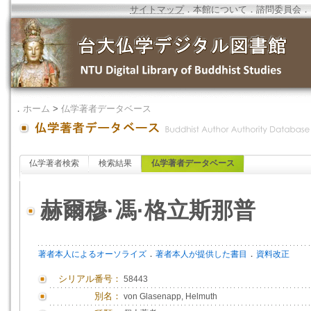
サイトマップ
．
本館について
．
諮問委員会
．
．
ホーム
>
仏学著者データベース
仏学著者検索
検索結果
仏学著者データベース
赫爾穆·馮·格立斯那普
．
．
著者本人によるオーソライズ
著者本人が提供した書目
資料改正
シリアル番号：
58443
別名：
von Glasenapp, Helmuth