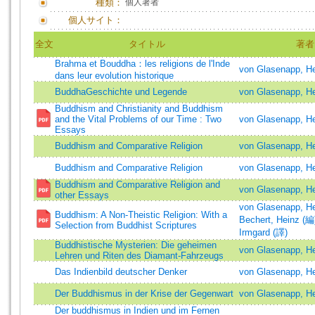
種類：
個人著者
個人サイト：
全文
タイトル
著者
Brahma et Bouddha：les religions de l'Inde
von Glasenapp, H
dans leur evolution historique
BuddhaGeschichte und Legende
von Glasenapp, H
Buddhism and Christianity and Buddhism
and the Vital Problems of our Time : Two
von Glasenapp, H
Essays
Buddhism and Comparative Religion
von Glasenapp, H
Buddhism and Comparative Religion
von Glasenapp, H
Buddhism and Comparative Religion and
von Glasenapp, H
other Essays
von Glasenapp, H
Buddhism: A Non-Theistic Religion: With a
Bechert, Heinz (編
Selection from Buddhist Scriptures
Irmgard (譯)
Buddhistische Mysterien: Die geheimen
von Glasenapp, H
Lehren und Riten des Diamant-Fahrzeugs
Das Indienbild deutscher Denker
von Glasenapp, H
Der Buddhismus in der Krise der Gegenwart
von Glasenapp, H
Der buddhismus in Indien und im Fernen