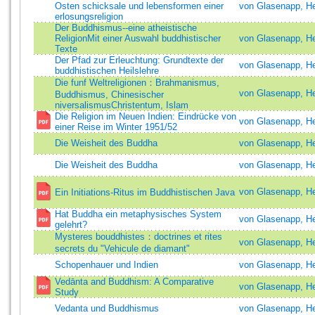
Osten schicksale und lebensformen einer
von Glasenapp, H
erlosungsreligion
Der Buddhismus--eine atheistische
ReligionMit einer Auswahl buddhistischer
von Glasenapp, H
Texte
Der Pfad zur Erleuchtung: Grundtexte der
von Glasenapp, H
buddhistischen Heilslehre
Die funf Weltreligionen：Brahmanismus,
von Glasenapp, H
Buddhismus, Chinesischer
niversalismusChristentum, Islam
Die Religion im Neuen Indien: Eindrücke von
von Glasenapp, H
einer Reise im Winter 1951/52
Die Weisheit des Buddha
von Glasenapp, H
Die Weisheit des Buddha
von Glasenapp, H
von Glasenapp, H
Ein Initiations-Ritus im Buddhistischen Java
Hat Buddha ein metaphysisches System
von Glasenapp, H
gelehrt?
Mysteres bouddhistes：doctrines et rites
von Glasenapp, H
secrets du "Vehicule de diamant"
Schopenhauer und Indien
von Glasenapp, H
Vedānta and Buddhism: A Comparative
von Glasenapp, H
Study
Vedanta und Buddhismus
von Glasenapp, H