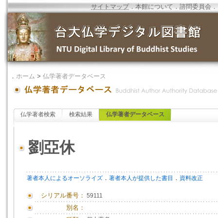
サイトマップ
．
本館について
．
諮問委員会
．
．
ホーム
>
仏学著者データベース
仏学著者検索
検索結果
仏学著者データベース
劉亞休
．
．
著者本人によるオーソライズ
著者本人が提供した書目
資料改正
シリアル番号：
59111
別名：