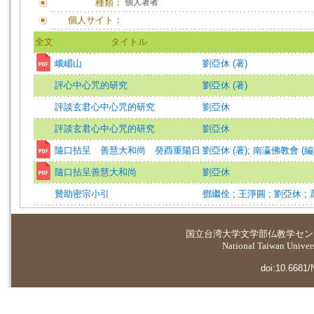
種類：
個人著者
個人サイト：
全文
タイトル
峨嵋山
劉亞休 (著)
評心中心咒的研究
劉亞休 (著)
評談玄君心中心咒的研究
劉亞休
評談玄君心中心咒的研究
劉亞休
隨口拈呈 善慧大和尚 癸酉重陽日
劉亞休 (著)
;
南瀛佛教會 (編)=So
隨口拈呈善慧大和尚
劉亞休
贊助密宗小引
鄧繼佺
;
王淨圓
;
劉亞休
;
国立台湾大学
文学部仏教学セン
National Taiwan Universi
doi:10.6681