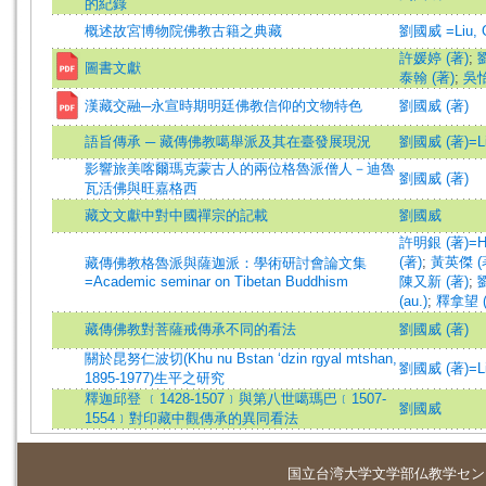
的紀錄
概述故宮博物院佛教古籍之典藏
劉國威 =Liu, G
許媛婷 (著)
;
圖書文獻
泰翰 (著)
;
吳怡
漢藏交融─永宣時期明廷佛教信仰的文物特色
劉國威 (著)
語旨傳承 ─ 藏傳佛教噶舉派及其在臺發展現況
劉國威 (著)=Liu
影響旅美喀爾瑪克蒙古人的兩位格魯派僧人－迪魯
劉國威 (著)
瓦活佛與旺嘉格西
藏文文獻中對中國禪宗的記載
劉國威
許明銀 (著)=Hsu
(著)
;
黃英傑 (著)
藏傳佛教格魯派與薩迦派：學術研討會論文集
=Academic seminar on Tibetan Buddhism
陳又新 (著)
;
劉
(au.)
;
釋拿望 (
藏傳佛教對菩薩戒傳承不同的看法
劉國威 (著)
關於昆努仁波切(Khu nu Bstan ‘dzin rgyal mtshan,
劉國威 (著)=Liu
1895-1977)生平之研究
釋迦邱登 ﹝1428-1507﹞與第八世噶瑪巴﹝1507-
劉國威
1554﹞對印藏中觀傳承的異同看法
国立台湾大学
文学部仏教学セン