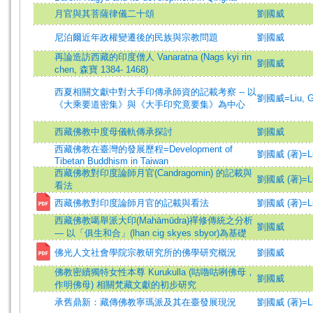
月官與其菩薩律儀二十頌
劉國威
尼泊爾近年政權變遷後的民族與宗教問題
劉國威
再論造訪西藏的印度僧人 Vanaratna (Nags kyi rin
劉國威
chen, 森寶 1384- 1468)
西夏相關文獻中對大手印傳承師資的記載考察 -- 以
劉國威=Liu, G
《大乘要道密集》與《大手印究竟要集》為中心
西藏佛教中度母儀軌傳承探討
劉國威
西藏佛教在臺灣的發展歷程=Development of
劉國威 (著)=Liu
Tibetan Buddhism in Taiwan
西藏佛教對印度論師月官(Candragomin) 的記載與
劉國威 (著)=Liu
看法
西藏佛教對印度論師月官的記載與看法
劉國威 (著)=Liu
西藏佛教噶舉派大印(Mahāmūdra)禪修傳統之分析
劉國威
— 以「俱生和合」(lhan cig skyes sbyor)為基礎
佛光人文社會學院宗教研究所的佛學研究概況
劉國威
佛教密續獨特女性本尊 Kurukulla (咕嚕咕咧佛母，
劉國威
作明佛母) 相關梵藏文獻的初步研究
承舊鼎新：藏傳佛教寧瑪派及其在臺發展現況
劉國威 (著)=Liu