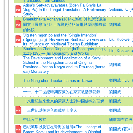
Translated from Chinese
Atiśa’s Satyadvayāvatāra (Bden Pa Gnyis La
Solonin, K. (
’Jug Pa) In the Tangut Translation: A Preliminary
Study
Bhanubhakta Acharya (1814-1868) 與其所譯尼泊
爾文《羅摩衍那》=西藏史詩格薩爾與摩訶婆羅多
劉國威
的比較
'Jig rten mgon po and the "Single Intention"
Liu, Kuo-wei 
(Dgongs gcig): His view on Bodhisattva vow and
its influence on Medieval Tibetan Buddhism
Studies on Zhang Rinpoche (brTson ‘grus grags,
Liu, Kuo-we
1123-1193)—His Biography and Works
The Development and Localization of a Kagyu
School in the Nangchen area of Qing-hai
劉國威
Province-- Yer pa Kagyu and its Rta-rnag (horse
ear) Monastery
劉國威 =Liu, K
The Nang-chen Tibetan Lamas in Taiwan
十一、十二世紀時期西藏的在家宗教活動記錄
劉國威
十八世紀往來北京的蒙藏人士對中國佛教的理解
劉國威
十三世紀以後進入西藏的印度人
劉國威
中陰入門教授
朗欽加布仁波
巴絨噶舉以及它在青海的發展=The Lineage of
劉國威 (著)=Liu,
Barom Kagyu and its development in Qinghai