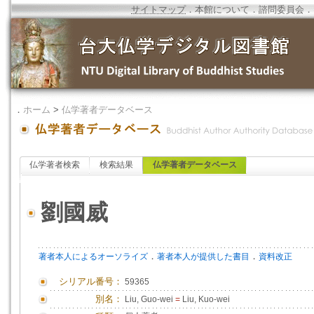
サイトマップ
．
本館について
．
諮問委員会
．
．
ホーム
>
仏学著者データベース
仏学著者検索
検索結果
仏学著者データベース
劉國威
．
．
著者本人によるオーソライズ
著者本人が提供した書目
資料改正
シリアル番号：
59365
別名：
Liu, Guo-wei
=
Liu, Kuo-wei