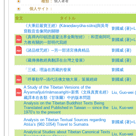
種類：
個人著者
個人サイト：
全文
タイトル
《大乘莊嚴寶王經》(Kāraṇḍavyūha-sūtra)與吳哥
劉國威 (著)=Liu,
窟觀音造像間的關聯
《真禪內印頓證虛凝法界金剛智經》：和雲南阿吒
劉國威 (著)=Liu
力教有關的一部明代寫經
《諸品積咒經》─另一部清宮佛典精品
劉國威 (著)
《藏傳佛教經典翻譯在台灣之發展》
劉國威 (著)
「三戒」理論在西藏的發展
劉國威
「呼畢勒罕─清代活佛文物大展」策展經緯
劉國威 (著)
A Study of the Tibetan Versions of the
Āryamañjuśrīnāmasaṅgīti=新舊《文殊真實名經》
Liu, Guo-we
藏譯本在各類《甘珠爾》中的版本問題
Analysis on the Tibetan Buddhist Texts Being
Translated and Published in Taiwan — since the
Liu, Kuo-wei
1970’s to the present
Analysis on Tibetan Textual Sources regarding
劉國威 (著)=Liu,
Atiśa’s (982-1054) Travel to Sumatra
Analytical Studies about Tibetan Canonical Texts
Liu, Kuo-wei