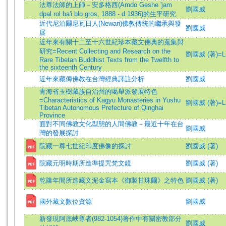
法尊法師的上師－安多格西(Amdo Geshe 'jam
劉國威
dpal rol ba'i blo gros, 1888 - d.1936)的生平研究
近代尼泊爾尼瓦日人(Newari)佛教傳統的繼承與發
劉國威
展
近年來有關十二至十六世紀珍本藏文佛典的蒐集與
研究=Recent Collecting and Research on the
劉國威 (著)=Liu
Rare Tibetan Buddhist Texts from the Twelfth to
the sixteenth Century
近年來藏傳佛教在台灣經典譯註分析
劉國威
青海省玉樹藏族自治州的噶舉派發展特色
=Characteristics of Kagyu Monasteries in Yushu
劉國威 (著)=Liu
Tibetan Autonomous Prefecture of Qinghai
Province
面對不同佛教文化型態的人間佛教－最近十年在台
劉國威
灣的發展探討
院藏一尊七世紀印度佛像的探討
劉國威 (著)
院藏元明時期所造準提咒梵文鏡
劉國威 (著)
乾隆年間所造藏文泥金寫本《御製甘珠爾》之特色
劉國威 (著)
國外藏文數位資源
劉國威
新發現阿底峽尊者(982-1054)著作中有關密教部分
劉國威