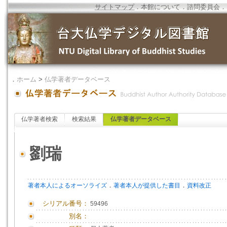
サイトマップ
．
本館について
．
諮問委員会
．
．
ホーム
>
仏学著者データベース
仏学著者検索
検索結果
仏学著者データベース
劉瑞
．
．
著者本人によるオーソライズ
著者本人が提供した書目
資料改正
シリアル番号：
59496
別名：