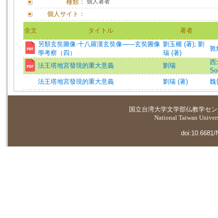
種類：
個人著者
個人サイト：
全文
タイトル
著者
另類玄奘圖像·十八羅漢玄奘像——玄奘圖像
劉玉權 (著)
;
劉
敦煌
學考察（四）
瑞 (著)
西北
法王塔地宮發現的重大意義
劉瑞
So
法王塔地宮發現的重大意義
劉瑞 (著)
魏晉
国立台湾大学
文学部仏教学セン
National Taiwan Universi
doi:10.6681