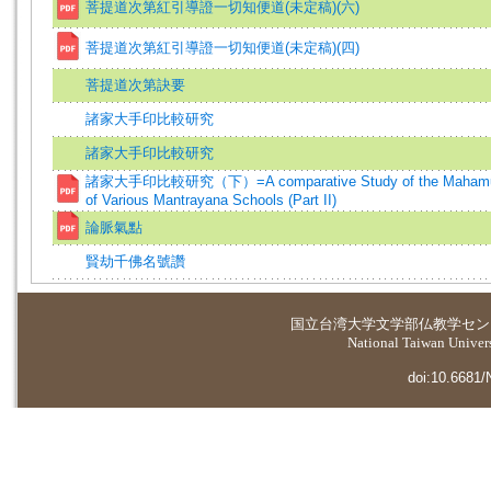
菩提道次第紅引導證一切知便道(未定稿)(六)
菩提道次第紅引導證一切知便道(未定稿)(四)
菩提道次第訣要
諸家大手印比較研究
諸家大手印比較研究
諸家大手印比較研究（下）=A comparative Study of the Mahamu
of Various Mantrayana Schools (Part II)
論脈氣點
賢劫千佛名號讚
国立台湾大学
文学部仏教学セン
National Taiwan Universi
doi:10.6681