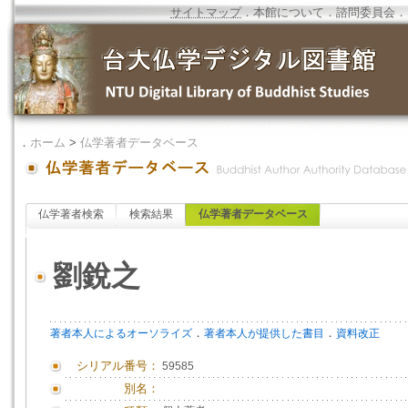
サイトマップ
．
本館について
．
諮問委員会
．
．
ホーム
>
仏学著者データベース
仏学著者検索
検索結果
仏学著者データベース
劉銳之
．
．
著者本人によるオーソライズ
著者本人が提供した書目
資料改正
シリアル番号：
59585
別名：